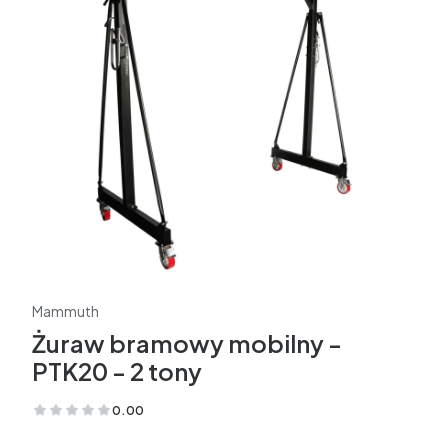
Mammuth
Żuraw bramowy mobilny -
PTK20 - 2 tony
0.00
(Oceny: 0 Recenzje: 0)