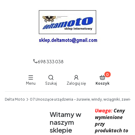
698 333 038
Produkty w koszy
Otwórz wyszukiwarkę
Menu
Szukaj
Zaloguj się
Koszyk
End of main navigation
Delta Moto
07.Unoszące urządzenia - żurawie, windy, wciągniki, zawies
Uwaga:
Ceny
Witamy w
wymienione
naszym
przy
sklepie
produktach to