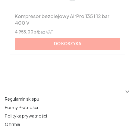
Kompresor bezolejowy AirPro 135 l 12 bar
400 V
Cena
4 955,00 zł
bez VAT
DO KOSZYKA
Linki w stopce
Regulamin sklepu
Formy Płatności
Polityka prywatności
O firmie