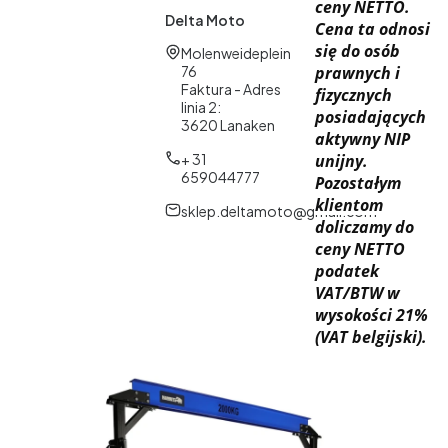
ceny NETTO.
Delta Moto
Cena ta odnosi
się do osób
Adres:
Molenweideplein
76
prawnych i
Faktura - Adres
fizycznych
linia 2:
posiadających
3620 Lanaken
aktywny NIP
+ 31
unijny.
659044777
Pozostałym
klientom
sklep.deltamoto@gmail.com
doliczamy do
ceny NETTO
podatek
VAT/BTW w
wysokości 21%
(VAT belgijski).