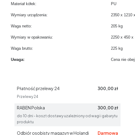
Materiał kółek:
PU
Wymiary urządzenia:
2350 x 1210 
Waga netto:
205 kg
Wymiary w opakowaniu:
2250 x 450 x
Waga brutto:
225 kg
Uwaga:
Cena nie obe
Płatność przelewy 24
300,00 zł
Przelewy 24
RABEN Polska
300,00 zł
do 10 dni - koszt dostawy uzależniony od wagi i gabarytu
produktu
Odbiór osobisty magazyn w Holandi
Darmowa