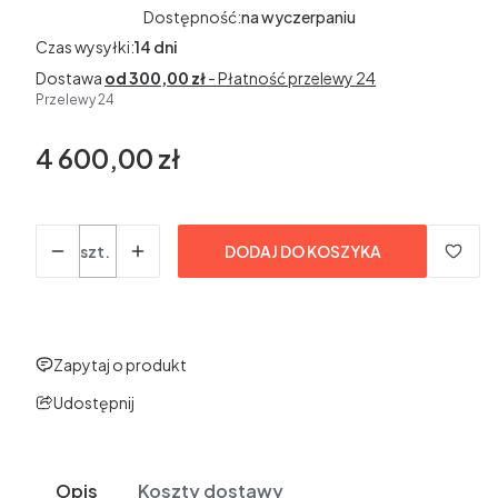
Dostępność:
na wyczerpaniu
Czas wysyłki:
14 dni
Dostawa
od 300,00 zł
- Płatność przelewy 24
Przelewy 24
4 600,00 zł
Cena
bez VAT
Ilość
szt.
DODAJ DO KOSZYKA
Zapytaj o produkt
Udostępnij
Opis
Koszty dostawy