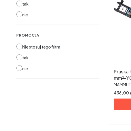
tak
nie
PROMOCJA
Nie stosuj tego filtra
tak
nie
Praska 
mm²-Y
PRODUC
MAMMU
Cena
436,00 