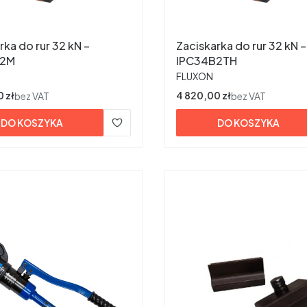
rka do rur 32 kN –
Zaciskarka do rur 32 kN –
B2M
IPC34B2TH
ENT
PRODUCENT
FLUXON
 zł
Cena
4 820,00 zł
bez VAT
bez VAT
DO KOSZYKA
DO KOSZYKA