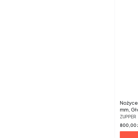
Nożyce 
mm, Gł
PRODUC
ZUPPER
Cena
800,00 