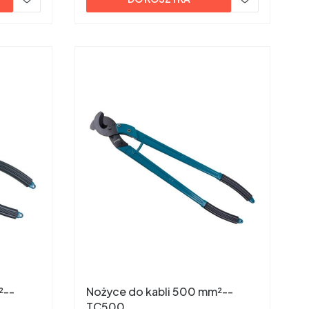
²--
Nożyce do kabli 500 mm²--
TC500