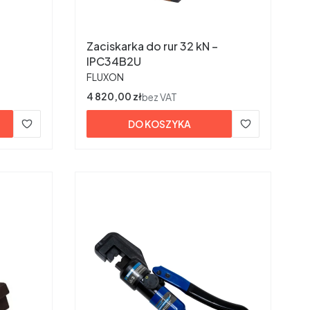
Zaciskarka do rur 32 kN –
IPC34B2U
PRODUCENT
FLUXON
Cena
4 820,00 zł
bez VAT
DO KOSZYKA