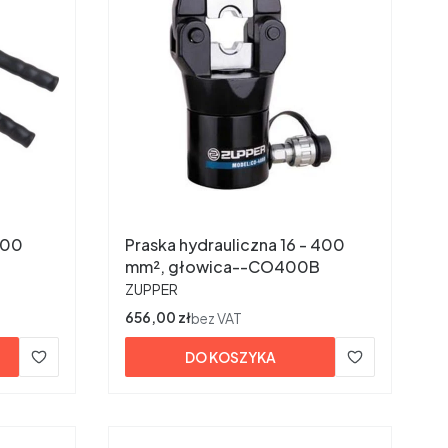
300
Praska hydrauliczna 16 - 400
mm², głowica--CO400B
PRODUCENT
ZUPPER
Cena
656,00 zł
bez VAT
DO KOSZYKA