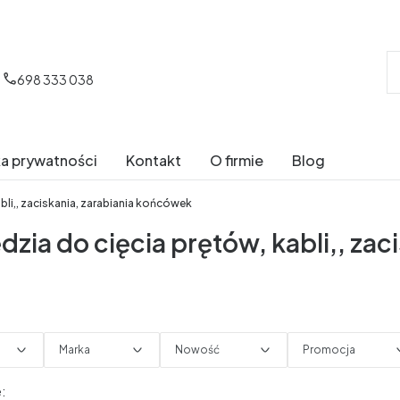
698 333 038
ka prywatności
Kontakt
O firmie
Blog
bli,, zaciskania, zarabiania końcówek
dzia do cięcia prętów, kabli,, za
Marka
Nowość
Promocja
trów
produktów
: