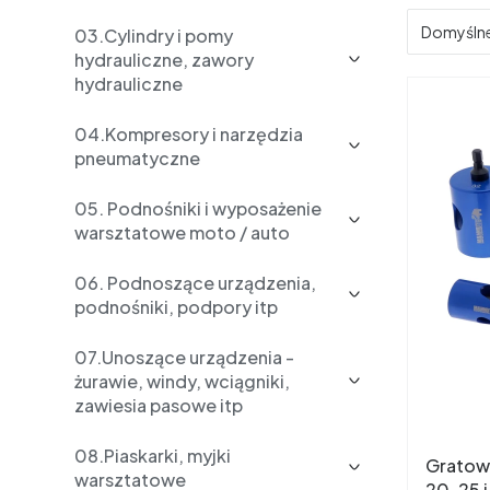
Domyśln
03.Cylindry i pomy
hydrauliczne, zawory
hydrauliczne
04.Kompresory i narzędzia
pneumatyczne
05. Podnośniki i wyposażenie
warsztatowe moto / auto
06. Podnoszące urządzenia,
podnośniki, podpory itp
07.Unoszące urządzenia -
żurawie, windy, wciągniki,
zawiesia pasowe itp
08.Piaskarki, myjki
Gratown
warsztatowe
20, 25 i