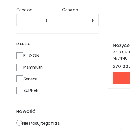
Cena od
Cena do
zł
zł
MARKA
Nożyce
zbroje
Marka
FLUXON
PRODUC
powyst
MAMMU
Cena
270,00 
Mammuth
Seneca
ZUPPER
NOWOŚĆ
Nie stosuj tego filtra