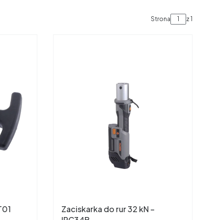
Strona
z 1
T01
Zaciskarka do rur 32 kN –
IPC34B