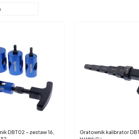
e
ik DBT02 – zestaw 16,
Gratownik kalibrator DB
PRODUCENT
 32