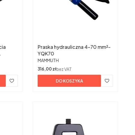
cia
Praska hydrauliczna 4-70 mm²-
YQK70
PRODUCENT
MAMMUTH
Cena
316,00 zł
bez VAT
DO KOSZYKA