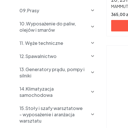
PRODUC
MAMMU
09.Prasy
Cena
365,00 z
10.Wyposażenie do paliw,
olejów i smarów
11. Węże techniczne
12.Spawalnictwo
13.Generatory prądu, pompy i
silniki
14.Klimatyzacja
samochodowa
15.Stoły i szafy warsztatowe
- wyposażenie i aranżacja
warsztatu