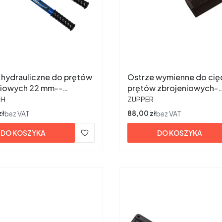
 hydrauliczne do prętów
Ostrze wymienne do cię
niowych 22 mm--
prętów zbrojeniowych-
ENT
PRODUCENT
awowe!!--CPC22A
CPC22ALB
TH
ZUPPER
zł
Cena
88,00 zł
bez VAT
bez VAT
DO KOSZYKA
DO KOSZYKA