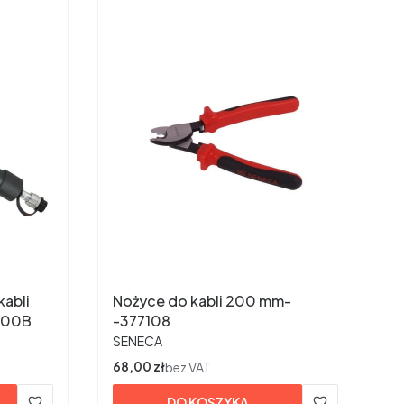
kabli
Nożyce do kabli 200 mm-
100B
-377108
PRODUCENT
SENECA
Cena
68,00 zł
bez VAT
DO KOSZYKA