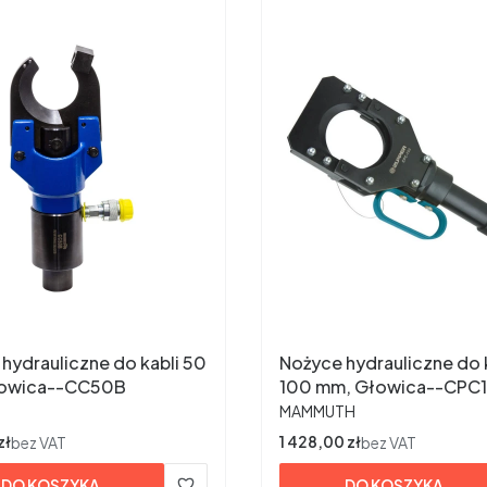
hydrauliczne do kabli 50
Nożyce hydrauliczne do 
owica--CC50B
100 mm, Głowica--CPC
ENT
PRODUCENT
MAMMUTH
zł
Cena
1 428,00 zł
bez VAT
bez VAT
DO KOSZYKA
DO KOSZYKA