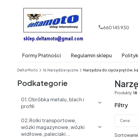
660 145 930
Formy Płatności
Regulamin sklepu
Polity
End of main navigation
Delta Moto
16.Narzędzia ręczne
Narzędzia do cięcia prętów, ka
Podkategorie
Narzę
Produkty:
18
01.Obróbka metalu, blach i
Filtry
profili
02.Rolki transportowe,
Cena
wózki magazynowe, wózki
widłowe, paleciaki...
Koniec fil
Lista 
Sortowanie