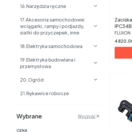
16.Narzędzia ręczne
17.Akcesoria samochodowe:
Zaciska
wciągarki, rampy i podjazdy,
IPC34
PRODUC
siatki do przyczepek, inne
FLUXON
Cena
4 820,00
18.Elektryka samochodowa
19.Elektryka budowlana i
przemysłowa
20.Ogród
21.Rękawice robocze
Filtry
Wybrane
Wyczyść
CENA