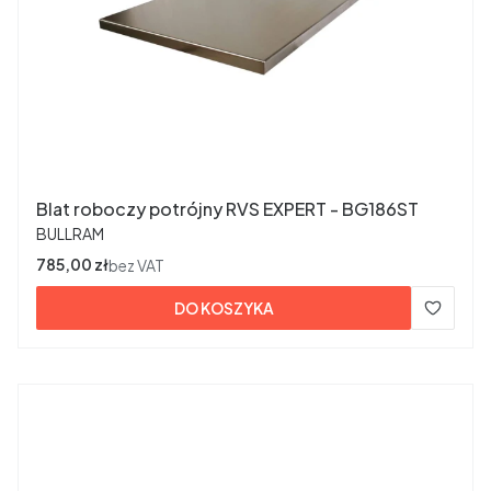
Blat roboczy potrójny RVS EXPERT - BG186ST
PRODUCENT
BULLRAM
Cena
785,00 zł
bez VAT
DO KOSZYKA