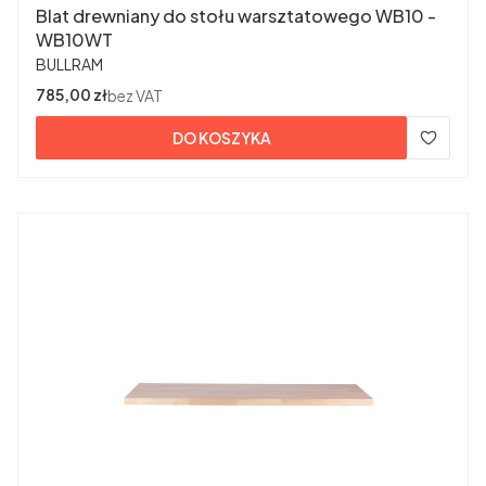
Blat drewniany do stołu warsztatowego WB10 -
WB10WT
PRODUCENT
BULLRAM
Cena
785,00 zł
bez VAT
DO KOSZYKA