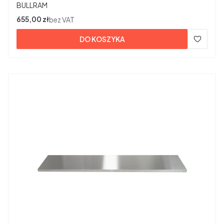
PRODUCENT
BULLRAM
Cena
655,00 zł
bez VAT
DO KOSZYKA