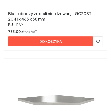
Blat roboczy ze stali nierdzewnej - GC20ST -
2041 x 463 x 38 mm
PRODUCENT
BULLRAM
Cena
785,00 zł
bez VAT
DO KOSZYKA