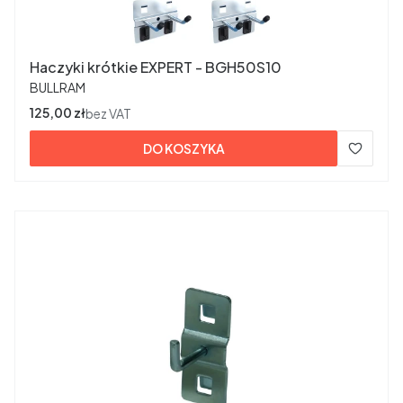
Haczyki krótkie EXPERT - BGH50S10
PRODUCENT
BULLRAM
Cena
125,00 zł
bez VAT
DO KOSZYKA