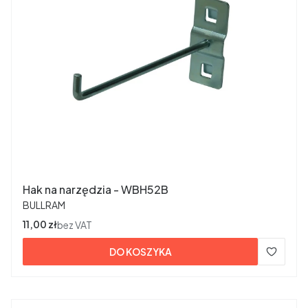
Hak na narzędzia - WBH52B
PRODUCENT
BULLRAM
Cena
11,00 zł
bez VAT
DO KOSZYKA