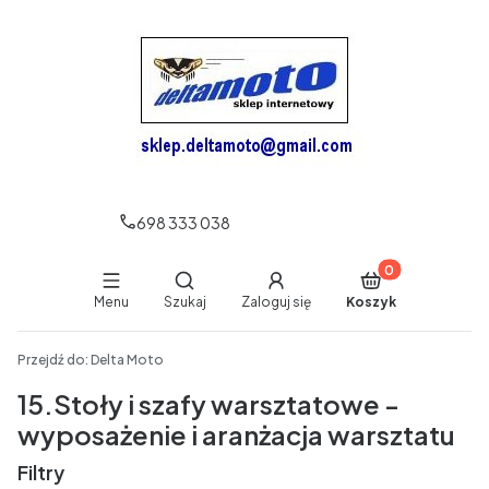
698 333 038
Produkty w koszy
Otwórz wyszukiwarkę
Menu
Szukaj
Zaloguj się
Koszyk
End of main navigation
Przejdź do:
Delta Moto
15.Stoły i szafy warsztatowe -
wyposażenie i aranżacja warsztatu
Filtry