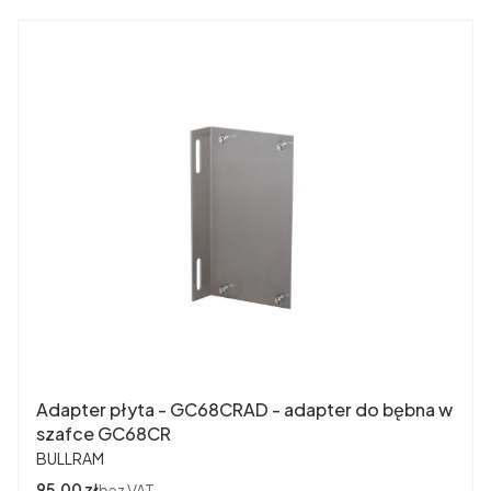
Adapter płyta - GC68CRAD - adapter do bębna w
szafce GC68CR
PRODUCENT
BULLRAM
Cena
95,00 zł
bez VAT