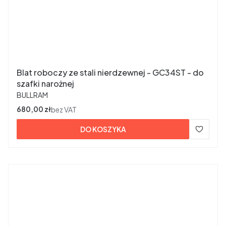
Blat roboczy ze stali nierdzewnej - GC34ST - do
szafki narożnej
PRODUCENT
BULLRAM
Cena
680,00 zł
bez VAT
DO KOSZYKA