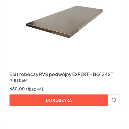
Blat roboczy RVS podwójny EXPERT - BG124ST
PRODUCENT
BULLRAM
Cena
680,00 zł
bez VAT
DO KOSZYKA