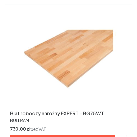
Blat roboczy narożny EXPERT - BG75WT
PRODUCENT
BULLRAM
Cena
730,00 zł
bez VAT