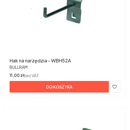
Hak na narzędzia - WBH52A
PRODUCENT
BULLRAM
Cena
11,00 zł
bez VAT
DO KOSZYKA