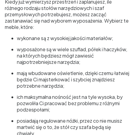
Kiedy już wymierzysz przestrzeń i zaplanujesz, ile
różnego rodzaju stołów narzędziowych i szaf
przemysłowych potrzebujesz, możesz zacząć
zastanawiać się nad wyborem wyposażenia. Wybierz te
meble, które:
wykonane są z wysokiej jakości materiałów;
wyposażone są w wiele szuflad, półek i haczyków,
na których będziesz mógł zawiesić
najpotrzebniejsze narzędzia;
mają wbudowane oświetlenie, dzięki czemu łatwiej
będzie Ci majsterkować i szybciej znajdziesz
potrzebne narzędzia;
ich maksymalna nośność jest na tyle wysoka, by
pozwoliła Ci pracować bez problemu z różnymi
podzespołami;
posiadają regulowane nóżki, przez co nie musisz
martwić się o to, że stół czy szafa będą się
chwiały.