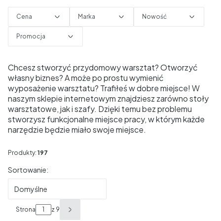
Cena
Marka
Nowość
Promocja
Koniec filtrów
Chcesz stworzyć przydomowy warsztat? Otworzyć
własny biznes? A może po prostu wymienić
wyposażenie warsztatu? Trafiłeś w dobre miejsce! W
naszym sklepie internetowym znajdziesz zarówno stoły
warsztatowe, jak i szafy. Dzięki temu bez problemu
stworzysz funkcjonalne miejsce pracy, w którym każde
narzędzie będzie miało swoje miejsce.
Produkty:
197
Lista produktów
Sortowanie:
Domyślne
Strona
z 9
Następne produkty