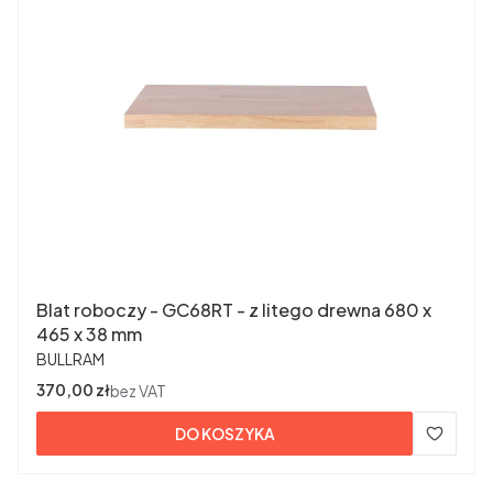
Blat roboczy - GC68RT - z litego drewna 680 x
465 x 38 mm
PRODUCENT
BULLRAM
Cena
370,00 zł
bez VAT
DO KOSZYKA