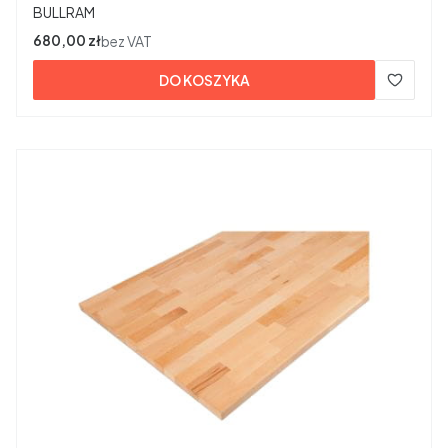
PRODUCENT
BULLRAM
Cena
680,00 zł
bez VAT
DO KOSZYKA