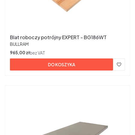
Blat roboczy potrójny EXPERT - BG186WT
PRODUCENT
BULLRAM
Cena
965,00 zł
bez VAT
DO KOSZYKA