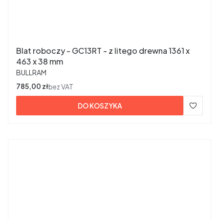
Blat roboczy - GC13RT - z litego drewna 1361 x
463 x 38 mm
PRODUCENT
BULLRAM
Cena
785,00 zł
bez VAT
DO KOSZYKA