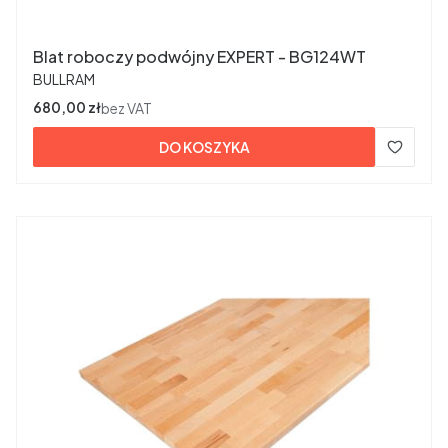
Blat roboczy podwójny EXPERT - BG124WT
PRODUCENT
BULLRAM
Cena
680,00 zł
bez VAT
DO KOSZYKA