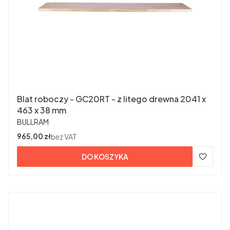
Blat roboczy - GC20RT - z litego drewna 2041 x
463 x 38 mm
PRODUCENT
BULLRAM
Cena
965,00 zł
bez VAT
DO KOSZYKA