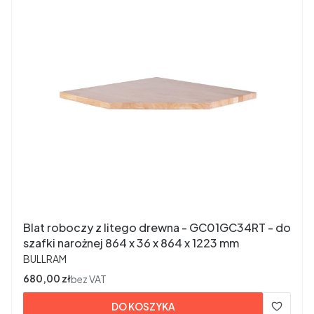
Blat roboczy z litego drewna - GC01GC34RT - do
szafki narożnej 864 x 36 x 864 x 1223 mm
PRODUCENT
BULLRAM
Cena
680,00 zł
bez VAT
DO KOSZYKA