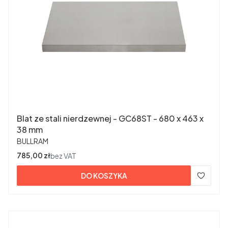
Blat ze stali nierdzewnej - GC68ST - 680 x 463 x
38 mm
PRODUCENT
BULLRAM
Cena
785,00 zł
bez VAT
DO KOSZYKA