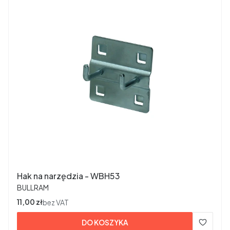
Hak na narzędzia - WBH53
PRODUCENT
BULLRAM
Cena
11,00 zł
bez VAT
DO KOSZYKA