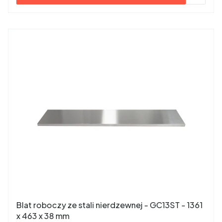
Blat roboczy ze stali nierdzewnej - GC13ST - 1361
x 463 x 38 mm