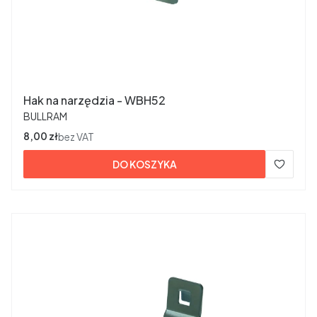
Hak na narzędzia - WBH52
PRODUCENT
BULLRAM
Cena
8,00 zł
bez VAT
DO KOSZYKA