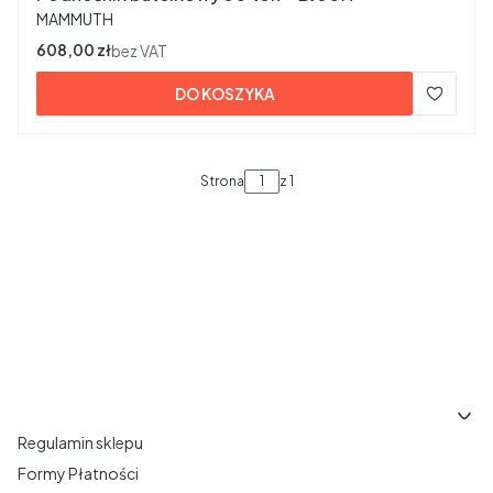
PRODUCENT
MAMMUTH
Cena
608,00 zł
bez VAT
DO KOSZYKA
Strona
z 1
Linki w stopce
Regulamin sklepu
Formy Płatności