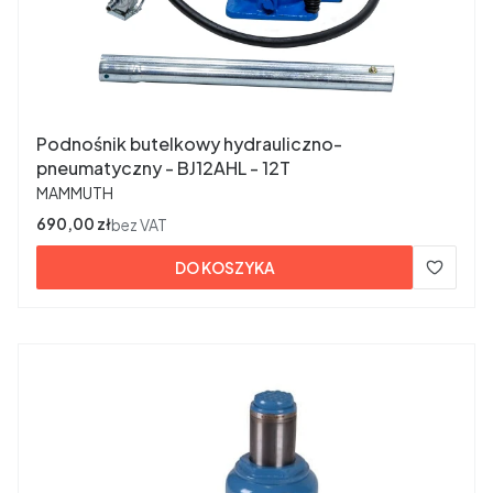
Podnośnik butelkowy hydrauliczno-
pneumatyczny - BJ12AHL - 12T
PRODUCENT
MAMMUTH
Cena
690,00 zł
bez VAT
DO KOSZYKA