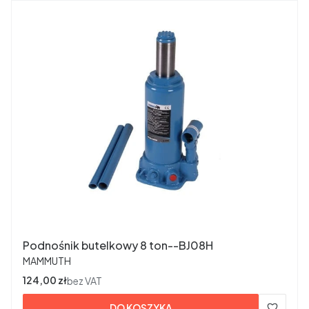
Podnośnik butelkowy 8 ton--BJ08H
PRODUCENT
MAMMUTH
Cena
124,00 zł
bez VAT
DO KOSZYKA