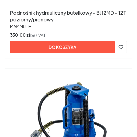
Podnośnik hydrauliczny butelkowy - BJ12MD - 12T
poziomy/pionowy
PRODUCENT
MAMMUTH
Cena
330,00 zł
bez VAT
DO KOSZYKA