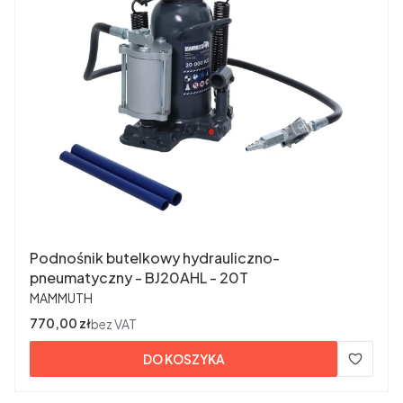
Podnośnik butelkowy hydrauliczno-
pneumatyczny - BJ20AHL - 20T
PRODUCENT
MAMMUTH
Cena
770,00 zł
bez VAT
DO KOSZYKA