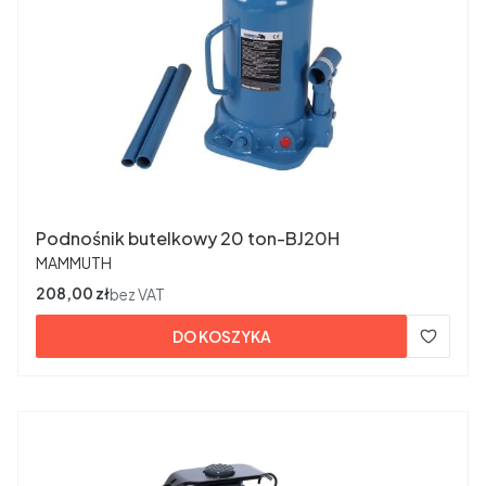
Podnośnik butelkowy 20 ton-BJ20H
PRODUCENT
MAMMUTH
Cena
208,00 zł
bez VAT
DO KOSZYKA