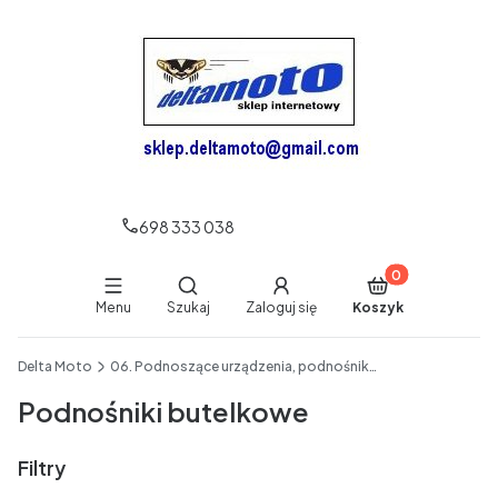
698 333 038
Produkty w koszy
Otwórz wyszukiwarkę
Menu
Szukaj
Zaloguj się
Koszyk
End of main navigation
Delta Moto
06. Podnoszące urządzenia, podnośniki, podpory itp
Podnośniki butelkowe
Filtry