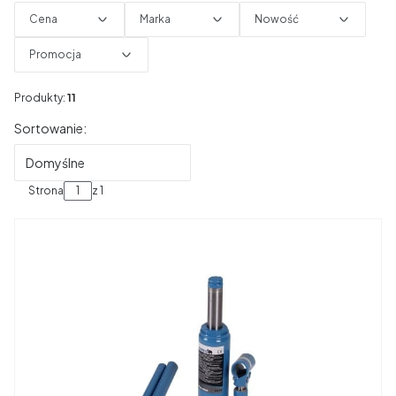
Cena
Marka
Nowość
Promocja
Koniec filtrów
Produkty:
11
Lista produktów
Sortowanie:
Domyślne
Strona
z 1