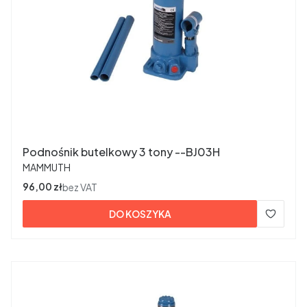
Podnośnik butelkowy 3 tony --BJ03H
PRODUCENT
MAMMUTH
Cena
96,00 zł
bez VAT
DO KOSZYKA