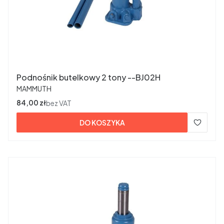
Podnośnik butelkowy 2 tony --BJ02H
PRODUCENT
MAMMUTH
Cena
84,00 zł
bez VAT
DO KOSZYKA