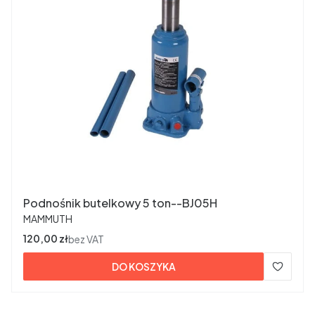
Podnośnik butelkowy 5 ton--BJ05H
PRODUCENT
MAMMUTH
Cena
120,00 zł
bez VAT
DO KOSZYKA