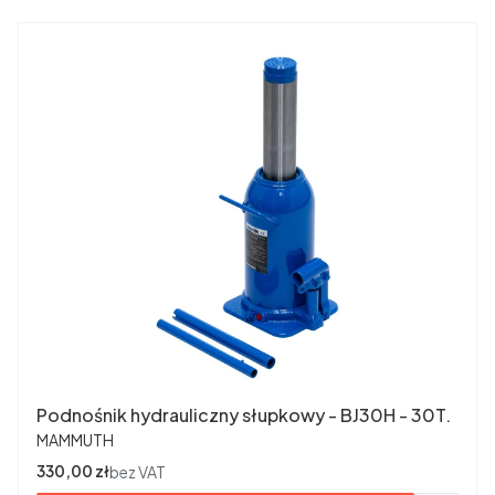
Podnośnik hydrauliczny słupkowy - BJ30H - 30T.
PRODUCENT
MAMMUTH
Cena
330,00 zł
bez VAT