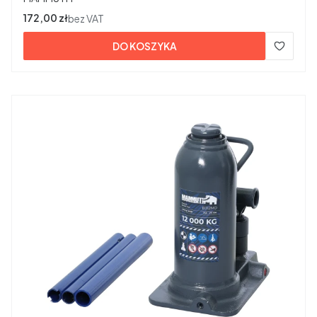
Cena
172,00 zł
bez VAT
DO KOSZYKA