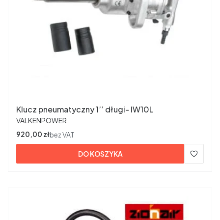
Klucz pneumatyczny 1’’ długi- IW10L
PRODUCENT
VALKENPOWER
Cena
920,00 zł
bez VAT
DO KOSZYKA