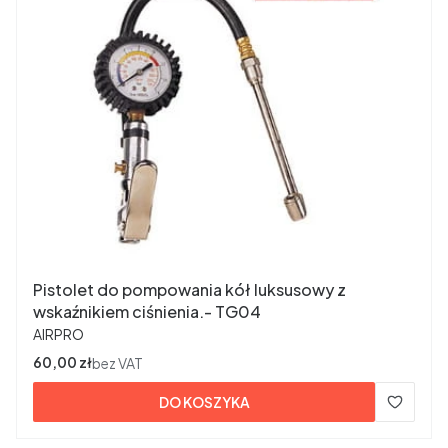
Pistolet do pompowania kół luksusowy z
wskaźnikiem ciśnienia.- TG04
PRODUCENT
AIRPRO
Cena
60,00 zł
bez VAT
DO KOSZYKA