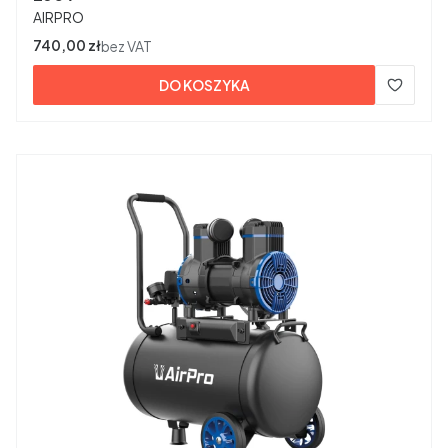
PRODUCENT
AIRPRO
Cena
740,00 zł
bez VAT
DO KOSZYKA