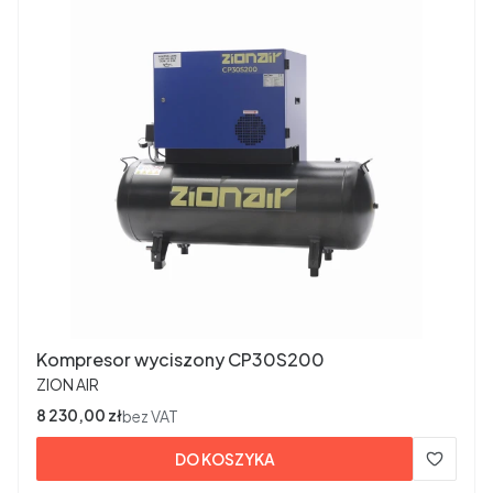
Kompresor wyciszony CP30S200
PRODUCENT
ZION AIR
Cena
8 230,00 zł
bez VAT
DO KOSZYKA