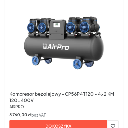
Kompresor bezolejowy - CP56P4T120 - 4×2 KM
120L 400V
PRODUCENT
AIRPRO
Cena
3 760,00 zł
bez VAT
DO KOSZYKA