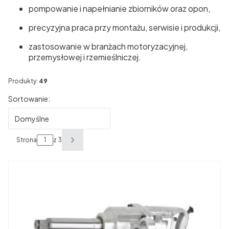
pompowanie i napełnianie zbiorników oraz opon,
precyzyjna praca przy montażu, serwisie i produkcji,
zastosowanie w branżach motoryzacyjnej,
przemysłowej i rzemieślniczej.
Produkty:
49
Lista produktów
Sortowanie:
Domyślne
Strona
z 3
Następne produkty