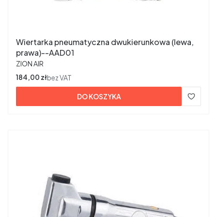
Wiertarka pneumatyczna dwukierunkowa (lewa,
prawa)--AAD01
PRODUCENT
ZION AIR
Cena
184,00 zł
bez VAT
DO KOSZYKA