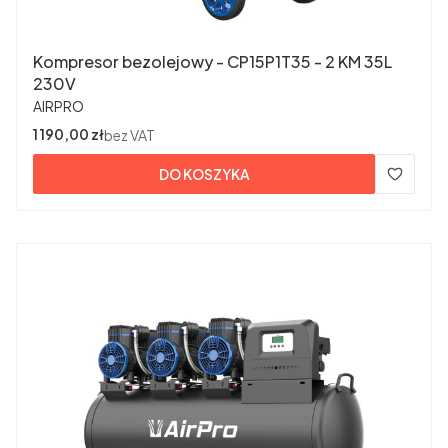
Kompresor bezolejowy - CP15P1T35 - 2 KM 35L
230V
PRODUCENT
AIRPRO
Cena
1 190,00 zł
bez VAT
DO KOSZYKA