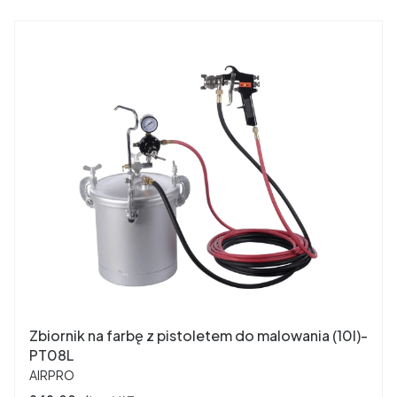
Zbiornik na farbę z pistoletem do malowania (10l)-
PT08L
PRODUCENT
AIRPRO