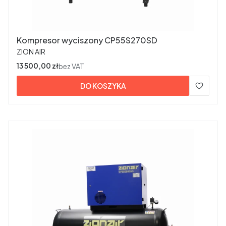
Kompresor wyciszony CP55S270SD
PRODUCENT
ZION AIR
Cena
13 500,00 zł
bez VAT
DO KOSZYKA