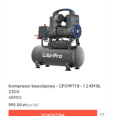
Kompresor bezolejowy - CP09P1T8 - 1.2 KM 8L
230V
PRODUCENT
AIRPRO
Cena
590,00 zł
bez VAT
DO KOSZYKA