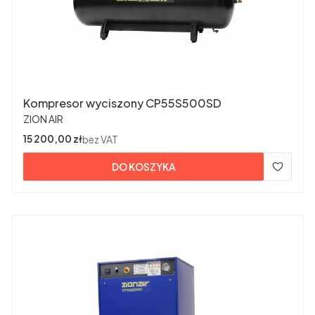
Kompresor wyciszony CP55S500SD
PRODUCENT
ZION AIR
Cena
15 200,00 zł
bez VAT
DO KOSZYKA