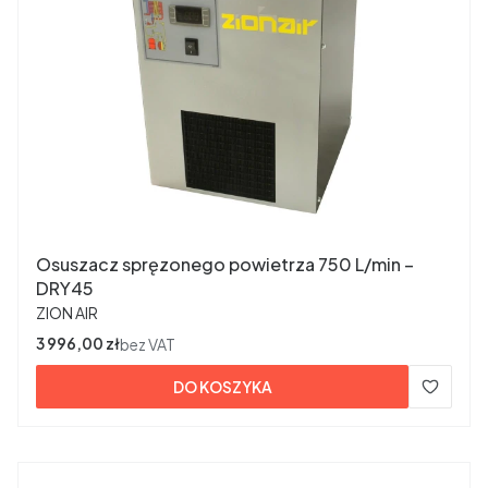
Osuszacz spręzonego powietrza 750 L/min –
DRY45
PRODUCENT
ZION AIR
Cena
3 996,00 zł
bez VAT
DO KOSZYKA