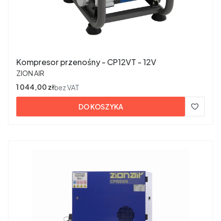
Kompresor przenośny - CP12VT - 12V
PRODUCENT
ZION AIR
Cena
1 044,00 zł
bez VAT
DO KOSZYKA