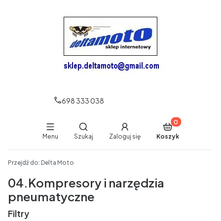
698 333 038
Produkty w koszy
Otwórz wyszukiwarkę
Menu
Szukaj
Zaloguj się
Koszyk
End of main navigation
Przejdź do:
Delta Moto
04.Kompresory i narzędzia
pneumatyczne
Filtry