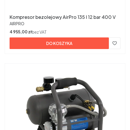
Kompresor bezolejowy AirPro 135 l 12 bar 400 V
PRODUCENT
AIRPRO
Cena
4 955,00 zł
bez VAT
DO KOSZYKA