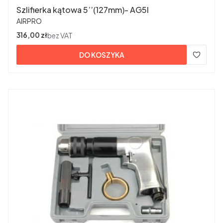
Szlifierka kątowa 5’’(127mm)- AG5I
PRODUCENT
AIRPRO
Cena
316,00 zł
bez VAT
DO KOSZYKA