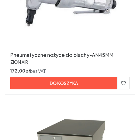
Pneumatyczne nożyce do blachy-AN45MM
PRODUCENT
ZION AIR
Cena
172,00 zł
bez VAT
DO KOSZYKA