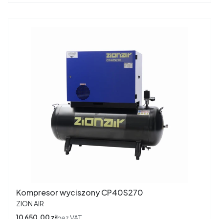
Kompresor wyciszony CP40S270
PRODUCENT
ZION AIR
Cena
10 650,00 zł
bez VAT