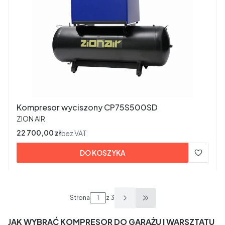
Kompresor wyciszony CP75S500SD
PRODUCENT
ZION AIR
Cena
22 700,00 zł
bez VAT
DO KOSZYKA
Strona
z 3
Przejdź do ostatniej s
JAK WYBRAĆ KOMPRESOR DO GARAŻU I WARSZTATU