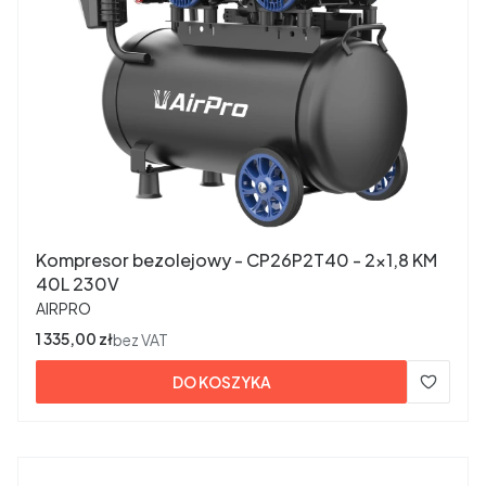
Kompresor bezolejowy - CP26P2T40 - 2x1,8 KM
40L 230V
PRODUCENT
AIRPRO
Cena
1 335,00 zł
bez VAT
DO KOSZYKA