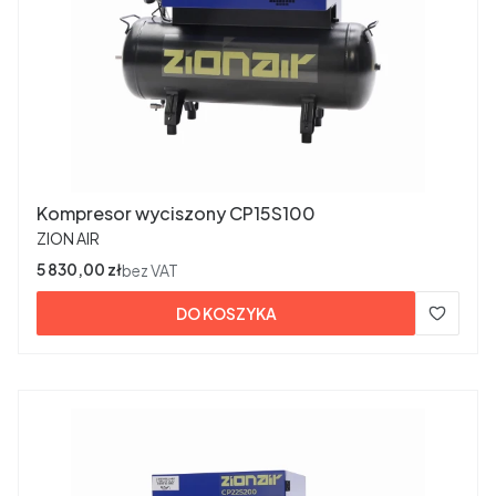
Kompresor wyciszony CP15S100
PRODUCENT
ZION AIR
Cena
5 830,00 zł
bez VAT
DO KOSZYKA