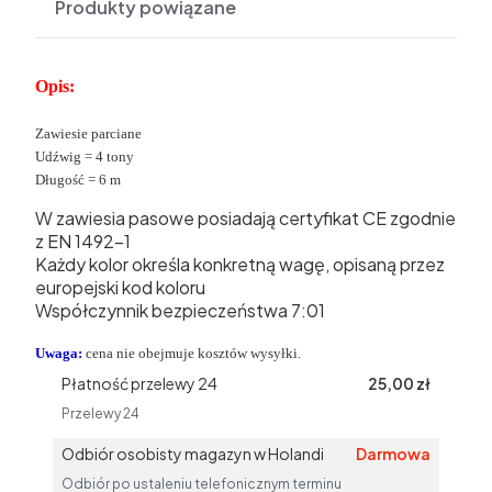
Produkty powiązane
Opis:
Zawiesie parciane
Udźwig = 4 tony
Długość = 6 m
W
zawiesia
pasowe
posiadają certyfikat CE
zgodnie
z EN
1492-1
Każdy kolor
określa konkretną
wagę, opisaną przez
europejski
kod koloru
Współczynnik bezpieczeństwa
7:01
Uwaga:
cena nie obejmuje kosztów wysyłki.
Płatność przelewy 24
25,00 zł
Przelewy 24
Odbiór osobisty magazyn w Holandi
Darmowa
Odbiór po ustaleniu telefonicznym terminu