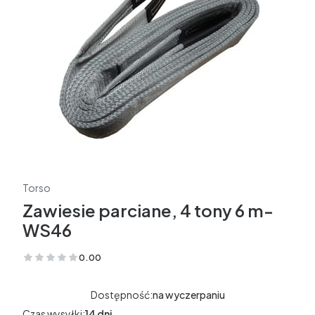
Torso
Zawiesie parciane, 4 tony 6 m-
WS46
0.00
(Oceny: 0 Recenzje: 0)
Dostępność:
na wyczerpaniu
Czas wysyłki:
14 dni