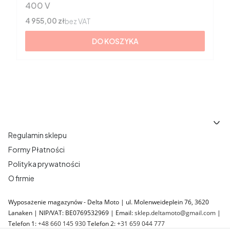
400 V
Cena
4 955,00 zł
bez VAT
DO KOSZYKA
Linki w stopce
Regulamin sklepu
Formy Płatności
Polityka prywatności
O firmie
Wyposażenie magazynów - Delta Moto | ul. Molenweideplein 76, 3620
Lanaken | NIP/VAT: BE0769532969 | Email:
sklep.deltamoto@gmail.com
|
Telefon 1:
+48 660 145 930
Telefon 2:
+31 659 044 777