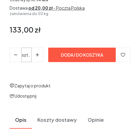
Dostawa
od 20,00 zł
- Poczta Polska
zamówienia do 50 kg
133,00 zł
Cena
bez VAT
Ilość
szt.
DODAJ DO KOSZYKA
Zapytaj o produkt
Udostępnij
Opis
Koszty dostawy
Opinie