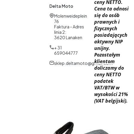
ceny NETTO.
Delta Moto
Cena ta odnosi
się do osób
Adres:
Molenweideplein
76
prawnych i
Faktura - Adres
fizycznych
linia 2:
posiadających
3620 Lanaken
aktywny NIP
+ 31
unijny.
659044777
Pozostałym
klientom
sklep.deltamoto@gmail.com
doliczamy do
ceny NETTO
podatek
VAT/BTW w
wysokości 21%
(VAT belgijski).