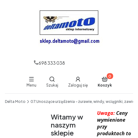
698 333 038
Produkty w koszy
Otwórz wyszukiwarkę
Menu
Szukaj
Zaloguj się
Koszyk
End of main navigation
Delta Moto
07.Unoszące urządzenia - żurawie, windy, wciągniki, zawies
Uwaga:
Ceny
Witamy w
wymienione
naszym
przy
sklepie
produktach to