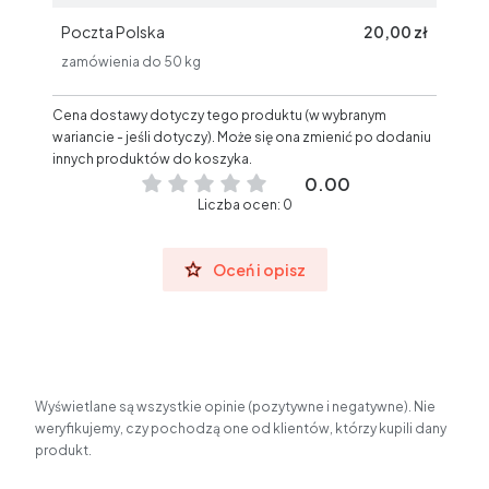
Poczta Polska
20,00 zł
zamówienia do 50 kg
Cena dostawy dotyczy tego produktu (w wybranym
wariancie - jeśli dotyczy). Może się ona zmienić po dodaniu
innych produktów do koszyka.
0.00
Liczba ocen: 0
Oceń i opisz
Wyświetlane są wszystkie opinie (pozytywne i negatywne). Nie
weryfikujemy, czy pochodzą one od klientów, którzy kupili dany
produkt.