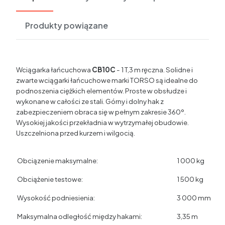
Produkty powiązane
Wciągarka łańcuchowa
CB10C
- 1 T,3 m ręczna. Solidne i
zwarte wciągarki łańcuchowe marki TORSO są idealne do
podnoszenia ciężkich elementów. Proste w obsłudze i
wykonane w całości ze stali. Górny i dolny hak z
zabezpieczeniem obraca się w pełnym zakresie 360º.
Wysokiej jakości przekładnia w wytrzymałej obudowie.
Uszczelniona przed kurzem i wilgocią.
Obciązenie maksymalne:
1 000 kg
Obciążenie testowe:
1 500 kg
Wysokość podniesienia:
3 000 mm
Maksymalna odległość między hakami:
3,35 m