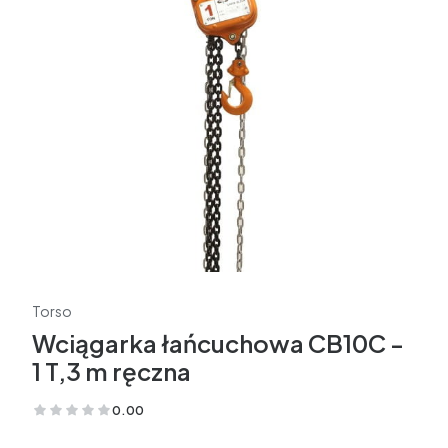
Torso
Wciągarka łańcuchowa CB10C -
1 T,3 m ręczna
0.00
(Oceny: 0 Recenzje: 0)