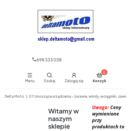
698 333 038
Produkty w koszy
Otwórz wyszukiwarkę
Menu
Szukaj
Zaloguj się
Koszyk
End of main navigation
Delta Moto
07.Unoszące urządzenia - żurawie, windy, wciągniki, zawies
Uwaga:
Ceny
Witamy w
wymienione
naszym
przy
sklepie
produktach to