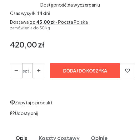
Dostępność:
na wyczerpaniu
Czas wysyłki:
14 dni
Dostawa
od 45,00 zł
- Poczta Polska
zamówienia do 50 kg
420,00 zł
Cena
bez VAT
Ilość
szt.
DODAJ DO KOSZYKA
Zapytaj o produkt
Udostępnij
Opis
Koszty dostawy
Opinie