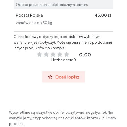
Odbiór po ustaleniu telefonicznym terminu
Poczta Polska
45,00 zł
zamówienia do 50 kg
Cena dostawy dotyczy tego produktu (w wybranym
wariancie - jeśli dotyczy). Może się ona zmienić po dodaniu
innych produktów do koszyka.
0.00
Liczba ocen: 0
Oceń i opisz
Wyświetlane są wszystkie opinie (pozytywne i negatywne). Nie
weryfikujemy, czy pochodzą one od klientów, którzy kupili dany
produkt.