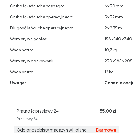
Grubość łańcucha nośnego:
6 x 30 mm
Grubość łańcucha operacyjnego:
5 x 32 mm
Długość łańcucha operacyjnego:
2 x 2,75 m
Wymiary wciągnika:
158 x 140 x 34
Waga netto:
10,7 kg
Wymiary w opakowaniu:
230 x 185 x 20
Waga brutto:
12 kg
Uwaga::
Cena nie obej
Płatność przelewy 24
55,00 zł
Przelewy 24
Odbiór osobisty magazyn w Holandi
Darmowa