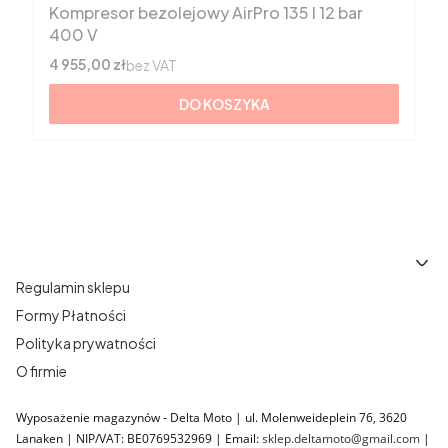
Kompresor bezolejowy AirPro 135 l 12 bar
400 V
Cena
4 955,00 zł
bez VAT
DO KOSZYKA
Linki w stopce
Regulamin sklepu
Formy Płatności
Polityka prywatności
O firmie
Wyposażenie magazynów - Delta Moto | ul. Molenweideplein 76, 3620
Lanaken | NIP/VAT: BE0769532969 | Email:
sklep.deltamoto@gmail.com
|