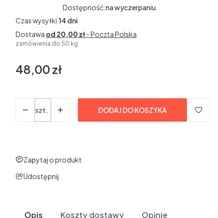
Dostępność:
na wyczerpaniu
Czas wysyłki:
14 dni
Dostawa
od 20,00 zł
- Poczta Polska
zamówienia do 50 kg
48,00 zł
Cena
bez VAT
Ilość
szt.
DODAJ DO KOSZYKA
Zapytaj o produkt
Udostępnij
Opis
Koszty dostawy
Opinie