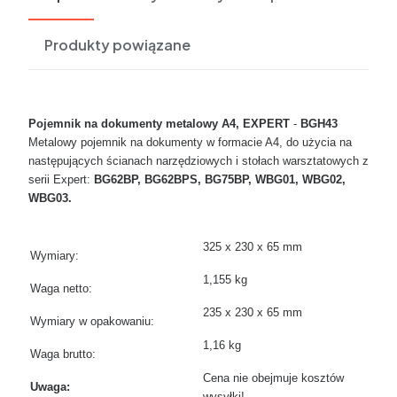
Produkty powiązane
Pojemnik na dokumenty metalowy A4,
EXPERT
-
BGH43
Metalowy pojemnik na dokumenty w formacie A4, do użycia na
następujących ścianach narzędziowych i stołach warsztatowych z
serii Expert:
BG62BP, BG62BPS, BG75BP, WBG01, WBG02,
WBG03.
325 x 230 x 65 mm
Wymiary:
1,155 kg
Waga netto:
235 x 230 x 65 mm
Wymiary w opakowaniu:
1,16 kg
Waga brutto:
Cena nie obejmuje kosztów
Uwaga:
wysyłki!