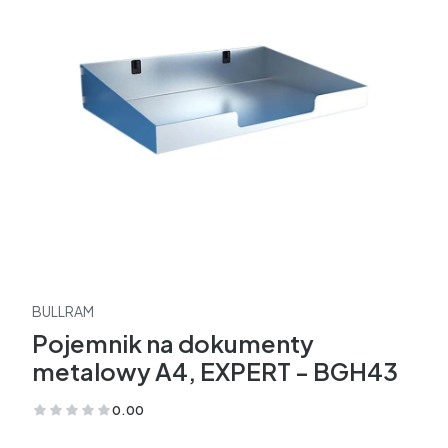
BULLRAM
Pojemnik na dokumenty
metalowy A4, EXPERT - BGH43
0.00
(Oceny: 0 Recenzje: 0)