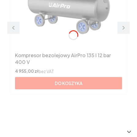
Kompresor bezolejowy AirPro 135 l 12 bar
400 V
Cena
4 955,00 zł
bez VAT
DO KOSZYKA
Linki w stopce