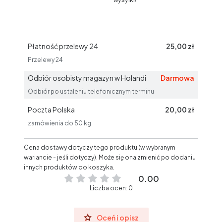
Płatność przelewy 24
25,00 zł
Przelewy 24
Odbiór osobisty magazyn w Holandi
Darmowa
Odbiór po ustaleniu telefonicznym terminu
Poczta Polska
20,00 zł
zamówienia do 50 kg
Cena dostawy dotyczy tego produktu (w wybranym
wariancie - jeśli dotyczy). Może się ona zmienić po dodaniu
innych produktów do koszyka.
0.00
Liczba ocen: 0
Oceń i opisz