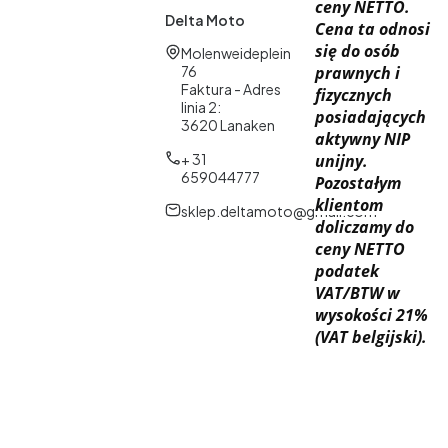
ceny NETTO.
Delta Moto
Cena ta odnosi
się do osób
Adres:
Molenweideplein
76
prawnych i
Faktura - Adres
fizycznych
linia 2:
posiadających
3620 Lanaken
aktywny NIP
+ 31
unijny.
659044777
Pozostałym
klientom
sklep.deltamoto@gmail.com
doliczamy do
ceny NETTO
podatek
VAT/BTW w
wysokości 21%
(VAT belgijski).