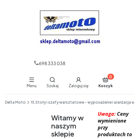
698 333 038
Produkty w koszy
Otwórz wyszukiwarkę
Menu
Szukaj
Zaloguj się
Koszyk
End of main navigation
Delta Moto
15.Stoły i szafy warsztatowe - wyposażenie i aranżacja wa
Uwaga:
Ceny
Witamy w
wymienione
naszym
przy
sklepie
produktach to