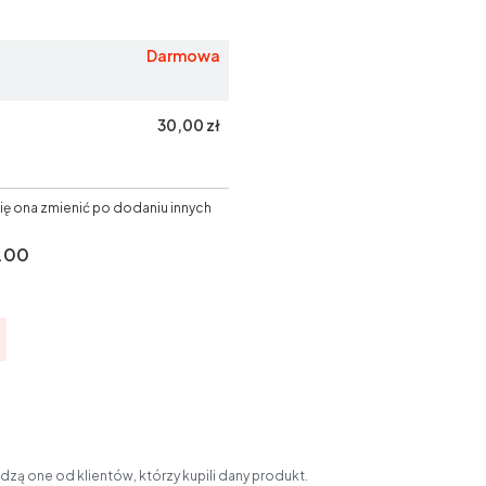
Darmowa
30,00 zł
ię ona zmienić po dodaniu innych
.00
zą one od klientów, którzy kupili dany produkt.