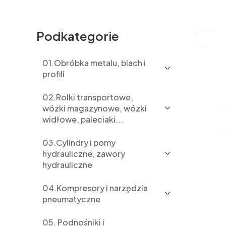
Podkategorie
01.Obróbka metalu, blach i
profili
02.Rolki transportowe,
wózki magazynowe, wózki
widłowe, paleciaki...
03.Cylindry i pomy
hydrauliczne, zawory
hydrauliczne
04.Kompresory i narzędzia
pneumatyczne
05. Podnośniki i