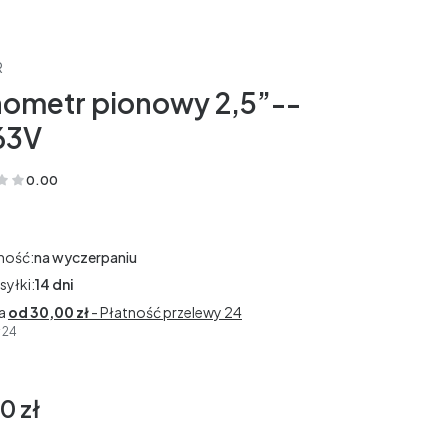
R
ometr pionowy 2,5”--
63V
0.00
(Oceny: 0 Recenzje: 0)
ność:
na wyczerpaniu
syłki:
14 dni
a
od 30,00 zł
- Płatność przelewy 24
 24
0 zł