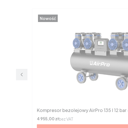
Nowość
Kompresor bezolejowy AirPro 135 l 12 bar
Cena
4 955,00 zł
bez VAT