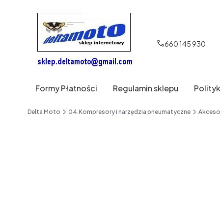
660 145 930
Formy Płatności
Regulamin sklepu
Polity
End of main navigation
Delta Moto
04.Kompresory i narzędzia pneumatyczne
Akceso