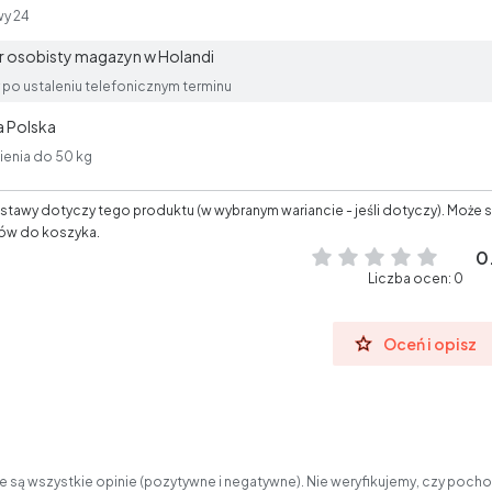
wy 24
 osobisty magazyn w Holandi
po ustaleniu telefonicznym terminu
 Polska
enia do 50 kg
tawy dotyczy tego produktu (w wybranym wariancie - jeśli dotyczy). Może s
ów do koszyka.
0
Liczba ocen: 0
Oceń i opisz
 są wszystkie opinie (pozytywne i negatywne). Nie weryfikujemy, czy pochod