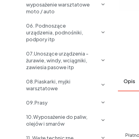
wyposażenie warsztatowe
moto / auto
06. Podnoszące
urządzenia, podnośniki,
podpory itp
07.Unoszące urządzenia -
żurawie, windy, wciągniki,
zawiesia pasowe itp
Opis
08.Piaskarki, myjki
warsztatowe
09.Prasy
10.Wyposażenie do paliw,
olejów i smarów
Płatno
11. Węże techniczne