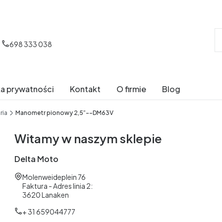
698 333 038
ka prywatności
Kontakt
O firmie
Blog
ria
Manometr pionowy 2,5”--DM63V
Witamy w naszym sklepie
Delta Moto
Adres:
Molenweideplein 76
Faktura - Adres linia 2:
3620 Lanaken
+ 31 659044777