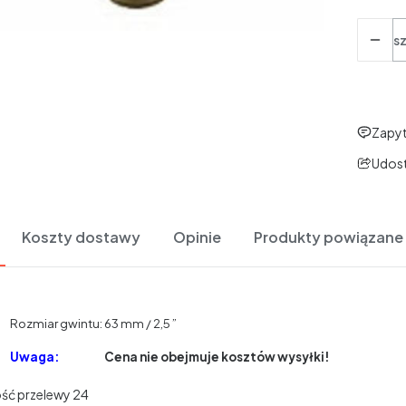
Ilość
sz
Zapyt
Udost
Koszty dostawy
Opinie
Produkty powiązane
Rozmiar gwintu:
63 mm / 2,5 ”
Uwaga:
Cena nie obejmuje kosztów wysyłki!
ść przelewy 24