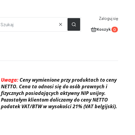
Zaloguj się
Wyczyść
Szukaj
Produkty w koszyku
Koszyk
Uwaga:
Ceny wymienione przy produktach to ceny
NETTO. Cena ta odnosi się do osób prawnych i
fizycznych posiadających aktywny NIP unijny.
Pozostałym klientom doliczamy do ceny NETTO
podatek VAT/BTW w wysokości 21% (VAT belgijski).