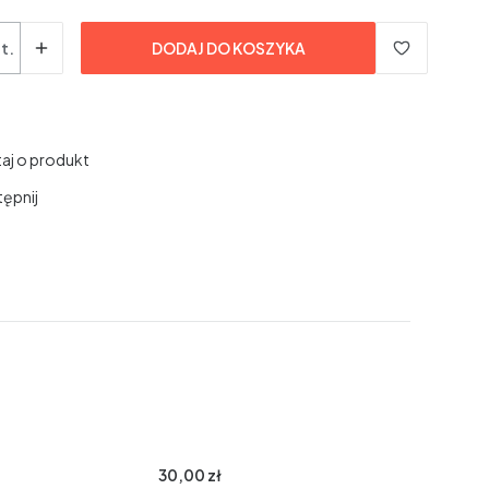
t.
DODAJ DO KOSZYKA
aj o produkt
ępnij
30,00 zł