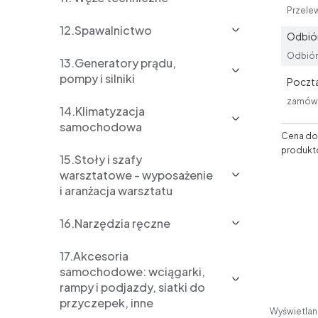
Przele
12.Spawalnictwo
Odbiór
Odbiór 
13.Generatory prądu,
pompy i silniki
Poczta
zamówi
14.Klimatyzacja
samochodowa
Cena dos
produkt
15.Stoły i szafy
warsztatowe - wyposażenie
i aranżacja warsztatu
16.Narzędzia ręczne
17.Akcesoria
samochodowe: wciągarki,
rampy i podjazdy, siatki do
przyczepek, inne
Wyświetlane