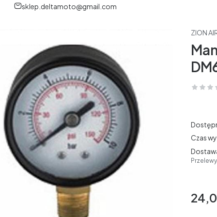
sklep.deltamoto@gmail.com
ZION AI
Man
DM
Dostęp
Czas wy
Dostaw
Przelewy
24,0
Cena
bez VAT