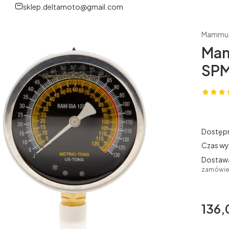
sklep.deltamoto@gmail.com
Mammu
Man
SPM
Dostęp
Czas wy
Dostaw
zamówien
136,
Cena
bez VAT