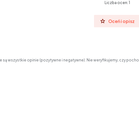
Liczba ocen: 1
Oceń i opisz
 są wszystkie opinie (pozytywne i negatywne). Nie weryfikujemy, czy pochod