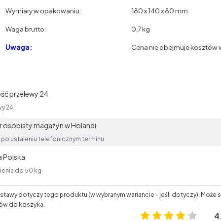
Wymiary w opakowaniu:
180 x 140 x 80 mm
Waga brutto:
0,7 kg
Uwaga:
Cena nie obejmuje kosztów w
ść przelewy 24
wy 24
 osobisty magazyn w Holandi
po ustaleniu telefonicznym terminu
 Polska
enia do 50 kg
tawy dotyczy tego produktu (w wybranym wariancie - jeśli dotyczy). Może s
ów do koszyka.
4