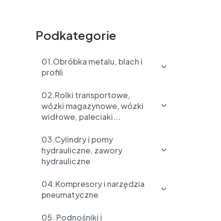
Podkategorie
01.Obróbka metalu, blach i
profili
02.Rolki transportowe,
wózki magazynowe, wózki
widłowe, paleciaki...
03.Cylindry i pomy
hydrauliczne, zawory
hydrauliczne
04.Kompresory i narzędzia
pneumatyczne
05. Podnośniki i