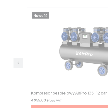
Nowość
Kompresor bezolejowy AirPro 135 l 12 bar
Cena
4 955,00 zł
bez VAT