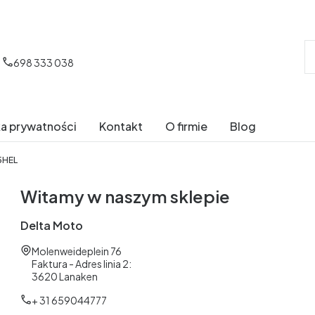
698 333 038
ka prywatności
Kontakt
O firmie
Blog
5HEL
Witamy w naszym sklepie
Delta Moto
Adres:
Molenweideplein 76
Faktura - Adres linia 2:
3620 Lanaken
+ 31 659044777