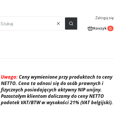
Zaloguj się
Wyczyść
Szukaj
Produkty w koszyku
Koszyk
Uwaga:
Ceny wymienione przy produktach to ceny
NETTO. Cena ta odnosi się do osób prawnych i
fizycznych posiadających aktywny NIP unijny.
Pozostałym klientom doliczamy do ceny NETTO
podatek VAT/BTW w wysokości 21% (VAT belgijski).