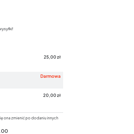
ysyłki!
25,00 zł
Darmowa
20,00 zł
ię ona zmienić po dodaniu innych
.00