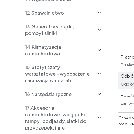
12.Spawalnictwo
13.Generatory prądu,
pompy i silniki
14.Klimatyzacja
samochodowa
Płatno
Przele
15.Stoły i szafy
warsztatowe - wyposażenie
Odbiór
i aranżacja warsztatu
Odbiór 
16.Narzędzia ręczne
Poczta
zamówi
17.Akcesoria
samochodowe: wciągarki,
Cena dos
rampy i podjazdy, siatki do
produkt
przyczepek, inne