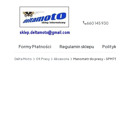
660 145 930
Formy Płatności
Regulamin sklepu
Polity
End of main navigation
Delta Moto
09.Prasy
Akcesoria
Manometr do prasy – SPM7