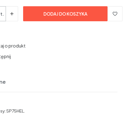
t.
DODAJ DO KOSZYKA
aj o produkt
ępnij
ne
asy: SP75HEL.