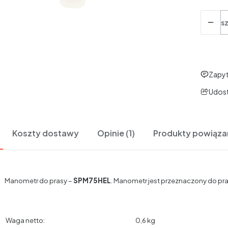
Ilość
sz
Zapyt
Udost
Koszty dostawy
Opinie (1)
Produkty powiąza
Manometr do prasy –
SPM75HEL
. Manometr jest przeznaczony do pr
Waga netto:
0,6 kg