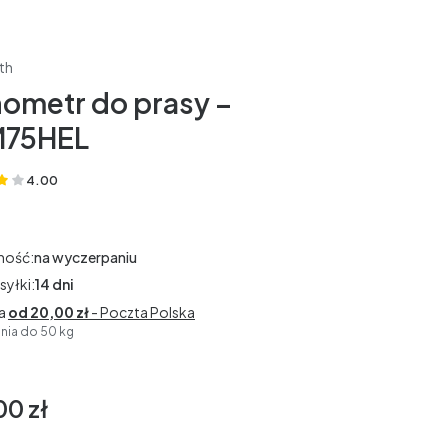
th
ometr do prasy –
75HEL
4.00
(Oceny: 1 Recenzje: 0)
ność:
na wyczerpaniu
syłki:
14 dni
a
od 20,00 zł
- Poczta Polska
ia do 50 kg
00 zł