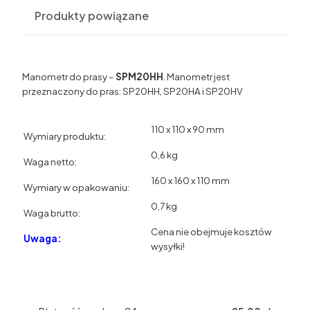
Produkty powiązane
Manometr do prasy –
SPM20HH
. Manometr jest
przeznaczony do pras: SP20HH, SP20HA i SP20HV
110 x 110 x 90 mm
Wymiary produktu:
0,6 kg
Waga netto:
160 x 160 x 110 mm
Wymiary w opakowaniu:
0,7 kg
Waga brutto:
Cena nie obejmuje kosztów
Uwaga:
wysyłki!