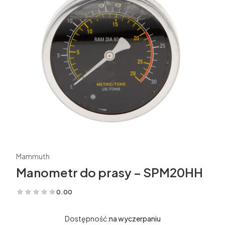
Mammuth
Manometr do prasy – SPM20HH
0.00
(Oceny: 0 Recenzje: 0)
Dostępność:
na wyczerpaniu