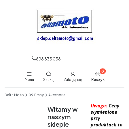
698 333 038
Produkty w koszy
Otwórz wyszukiwarkę
Menu
Szukaj
Zaloguj się
Koszyk
End of main navigation
Delta Moto
09.Prasy
Akcesoria
Uwaga:
Ceny
Witamy w
wymienione
naszym
przy
sklepie
produktach to