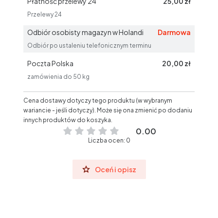
Płatność przelewy 24
25,00 zł
Przelewy 24
Odbiór osobisty magazyn w Holandi
Darmowa
Odbiór po ustaleniu telefonicznym terminu
Poczta Polska
20,00 zł
zamówienia do 50 kg
Cena dostawy dotyczy tego produktu (w wybranym
wariancie - jeśli dotyczy). Może się ona zmienić po dodaniu
innych produktów do koszyka.
0.00
Liczba ocen: 0
Oceń i opisz