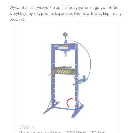
Wyświetlane są wszystkie opinie (pozytywne i negatywne). Nie
weryfikujemy, czy pochodzą one od klientów, którzy kupili dany
produkt.
Kod produktu
SP20HH
Prasa warsztatowa - SP20HH – 20 ton