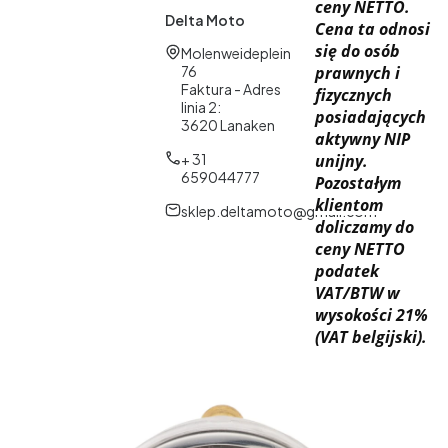
ceny NETTO.
Delta Moto
Cena ta odnosi
się do osób
Adres:
Molenweideplein
76
prawnych i
Faktura - Adres
fizycznych
linia 2:
posiadających
3620 Lanaken
aktywny NIP
+ 31
unijny.
659044777
Pozostałym
klientom
sklep.deltamoto@gmail.com
doliczamy do
ceny NETTO
podatek
VAT/BTW w
wysokości 21%
(VAT belgijski).