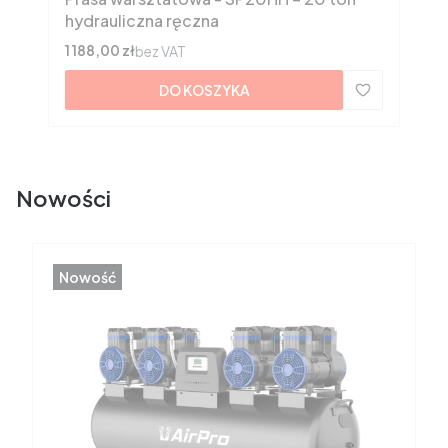
hydrauliczna ręczna
Cena
1 188,00 zł
bez VAT
DO KOSZYKA
Nowości
Nowość