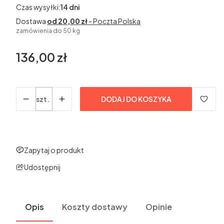
Czas wysyłki:
14 dni
Dostawa
od 20,00 zł
- Poczta Polska
zamówienia do 50 kg
136,00 zł
Cena
bez VAT
Ilość
szt.
DODAJ DO KOSZYKA
Zapytaj o produkt
Udostępnij
Opis
Koszty dostawy
Opinie