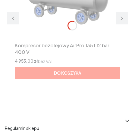
Kompresor bezolejowy AirPro 135 l 12 bar
400 V
Cena
4 955,00 zł
bez VAT
DO KOSZYKA
Linki w stopce
Regulamin sklepu