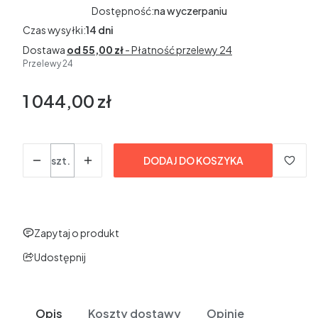
Dostępność:
na wyczerpaniu
Czas wysyłki:
14 dni
Dostawa
od 55,00 zł
- Płatność przelewy 24
Przelewy 24
1 044,00 zł
Cena
bez VAT
Ilość
szt.
DODAJ DO KOSZYKA
Zapytaj o produkt
Udostępnij
Opis
Koszty dostawy
Opinie