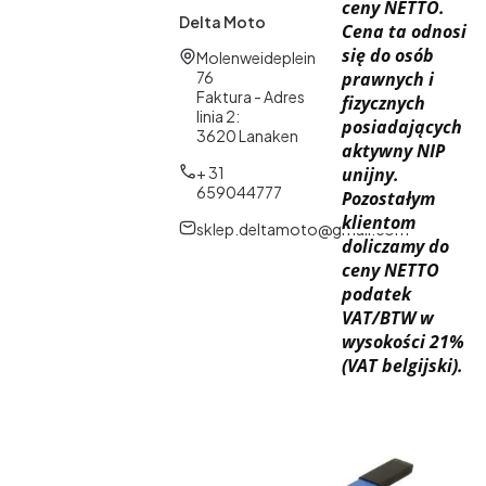
ceny NETTO.
Delta Moto
Cena ta odnosi
się do osób
Adres:
Molenweideplein
76
prawnych i
Faktura - Adres
fizycznych
linia 2:
posiadających
3620 Lanaken
aktywny NIP
+ 31
unijny.
659044777
Pozostałym
klientom
sklep.deltamoto@gmail.com
doliczamy do
ceny NETTO
podatek
VAT/BTW w
wysokości 21%
(VAT belgijski).