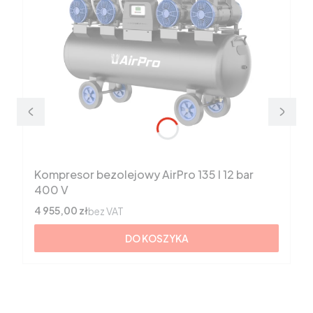
Kompresor bezolejowy AirPro 135 l 12 bar
400 V
Cena
4 955,00 zł
bez VAT
DO KOSZYKA