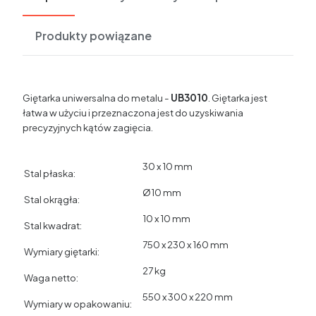
Produkty powiązane
Giętarka uniwersalna do metalu -
UB3010
. Giętarka jest
łatwa w użyciu i przeznaczona jest do uzyskiwania
precyzyjnych kątów zagięcia.
30 x 10 mm
Stal płaska:
Ø10 mm
Stal okrągła:
10 x 10 mm
Stal kwadrat:
750 x 230 x 160 mm
Wymiary giętarki:
27 kg
Waga netto:
550 x 300 x 220 mm
Wymiary w opakowaniu: