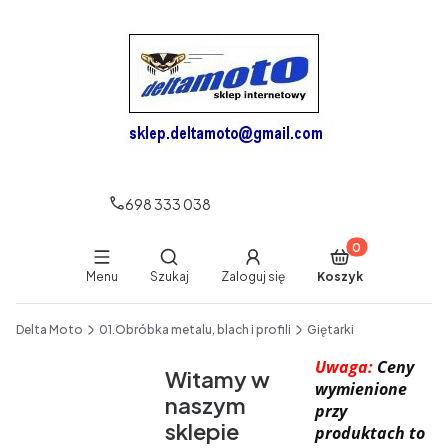
698 333 038
Produkty w koszy
Otwórz wyszukiwarkę
Menu
Szukaj
Zaloguj się
Koszyk
End of main navigation
Delta Moto
01.Obróbka metalu, blach i profili
Giętarki
Uwaga:
Ceny
Witamy w
wymienione
naszym
przy
sklepie
produktach to