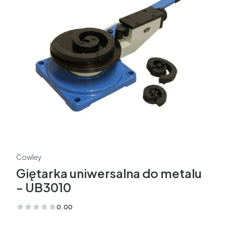
Cowley
Giętarka uniwersalna do metalu
- UB3010
0.00
(Oceny: 0 Recenzje: 0)