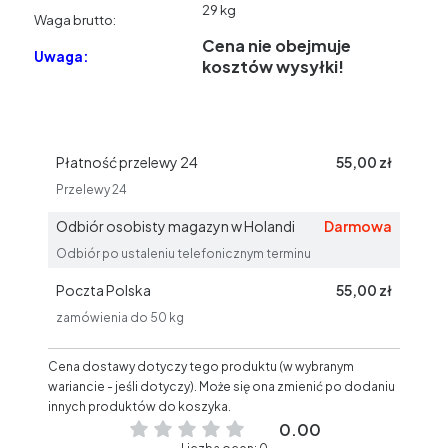
29 kg
Waga brutto:
Cena nie obejmuje
Uwaga:
kosztów wysyłki!
Płatność przelewy 24
55,00 zł
Przelewy 24
Odbiór osobisty magazyn w Holandi
Darmowa
Odbiór po ustaleniu telefonicznym terminu
Poczta Polska
55,00 zł
zamówienia do 50 kg
Cena dostawy dotyczy tego produktu (w wybranym
wariancie - jeśli dotyczy). Może się ona zmienić po dodaniu
innych produktów do koszyka.
0.00