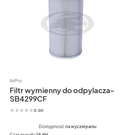
AirPro
Filtr wymienny do odpylacza-
SB4299CF
0.00
(Oceny: 0 Recenzje: 0)
Dostępność:
na wyczerpaniu
Czas wysyłki:
14 dni