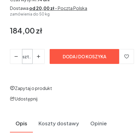
Dostawa
od 20,00 zł
- Poczta Polska
zamówienia do 50 kg
184,00 zł
Cena
bez VAT
Ilość
szt.
DODAJ DO KOSZYKA
Zapytaj o produkt
Udostępnij
Opis
Koszty dostawy
Opinie