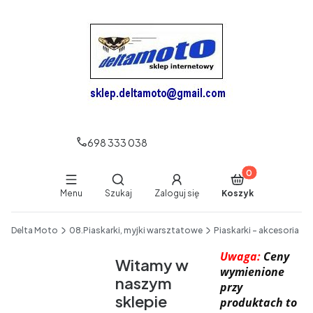
698 333 038
Produkty w koszy
Otwórz wyszukiwarkę
Menu
Szukaj
Zaloguj się
Koszyk
End of main navigation
Delta Moto
08.Piaskarki, myjki warsztatowe
Piaskarki - akcesoria
Uwaga:
Ceny
Witamy w
wymienione
naszym
przy
sklepie
produktach to