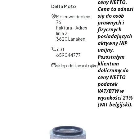
ceny NETTO.
Delta Moto
Cena ta odnosi
się do osób
Adres:
Molenweideplein
76
prawnych i
Faktura - Adres
fizycznych
linia 2:
posiadających
3620 Lanaken
aktywny NIP
+ 31
unijny.
659044777
Pozostałym
klientom
sklep.deltamoto@gmail.com
doliczamy do
ceny NETTO
podatek
VAT/BTW w
wysokości 21%
(VAT belgijski).