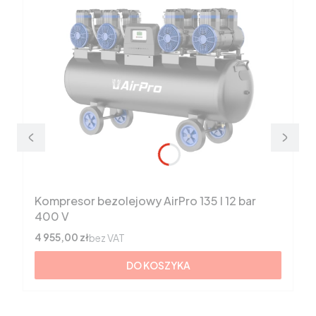
Kompresor bezolejowy AirPro 135 l 12 bar
400 V
Cena
4 955,00 zł
bez VAT
DO KOSZYKA