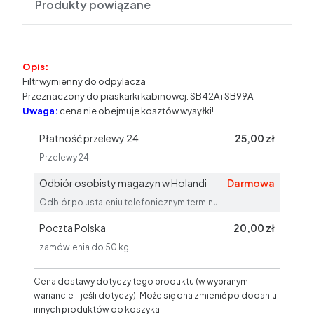
Produkty powiązane
Opis:
Filtr wymienny do odpylacza
Przeznaczony do piaskarki kabinowej: SB42A i SB99A
Uwaga:
cena nie obejmuje kosztów wysyłki!
Płatność przelewy 24
25,00 zł
Przelewy 24
Odbiór osobisty magazyn w Holandi
Darmowa
Odbiór po ustaleniu telefonicznym terminu
Poczta Polska
20,00 zł
zamówienia do 50 kg
Cena dostawy dotyczy tego produktu (w wybranym
wariancie - jeśli dotyczy). Może się ona zmienić po dodaniu
innych produktów do koszyka.