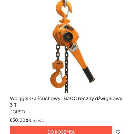
Wciągnik łańcuchowy LB30C ręczny dźwigniowy
3 T
PRODUCENT
TORSO
Cena
850,00 zł
bez VAT
DO KOSZYKA