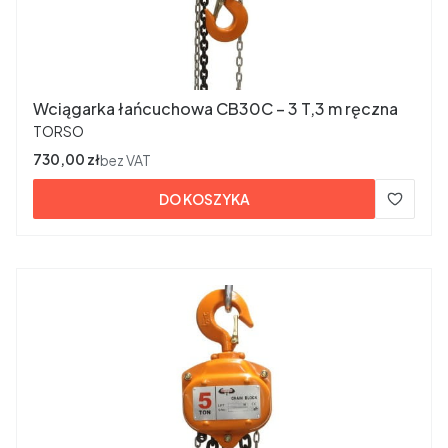
Wciągarka łańcuchowa CB30C – 3 T,3 m ręczna
PRODUCENT
TORSO
Cena
730,00 zł
bez VAT
DO KOSZYKA