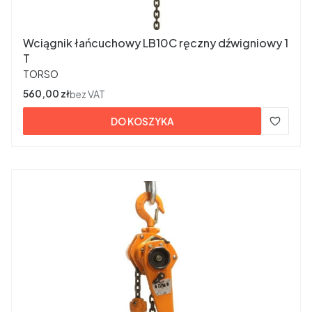
Wciągnik łańcuchowy LB10C ręczny dźwigniowy 1
T
PRODUCENT
TORSO
Cena
560,00 zł
bez VAT
DO KOSZYKA