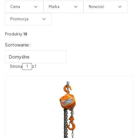
Cena
Marka
Nowość
Promocja
Koniec filtrów
Produkty:
15
Lista produktów
Sortowanie:
Domyślne
Strona
z 1