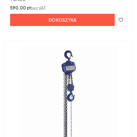
Cena
590,00 zł
bez VAT
DO KOSZYKA