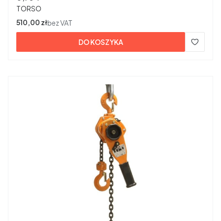
PRODUCENT
TORSO
Cena
510,00 zł
bez VAT
DO KOSZYKA