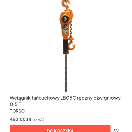
Wciągnik łańcuchowy LB05C ręczny dźwigniowy
0,5 T
PRODUCENT
TORSO
Cena
460,00 zł
bez VAT
DO KOSZYKA