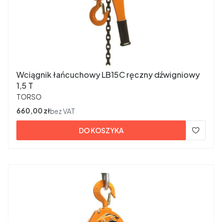
Wciągnik łańcuchowy LB15C ręczny dźwigniowy
1,5 T
PRODUCENT
TORSO
Cena
660,00 zł
bez VAT
DO KOSZYKA