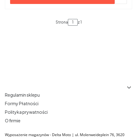
Strona
z 1
Linki w stopce
Regulamin sklepu
Formy Płatności
Polityka prywatności
O firmie
Wyposażenie magazynów - Delta Moto | ul. Molenweideplein 76, 3620