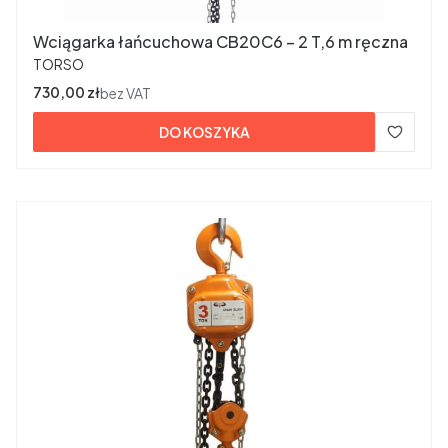
Wciągarka łańcuchowa CB20C6 – 2 T,6 m ręczna
PRODUCENT
TORSO
Cena
730,00 zł
bez VAT
DO KOSZYKA