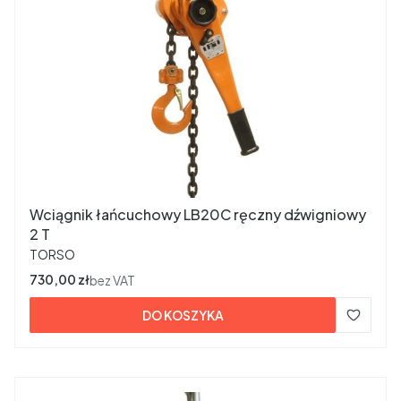
Wciągnik łańcuchowy LB20C ręczny dźwigniowy
2 T
PRODUCENT
TORSO
Cena
730,00 zł
bez VAT
DO KOSZYKA