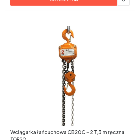
Wciągarka łańcuchowa CB20C – 2 T,3 m ręczna
PRODUCENT
TORSO