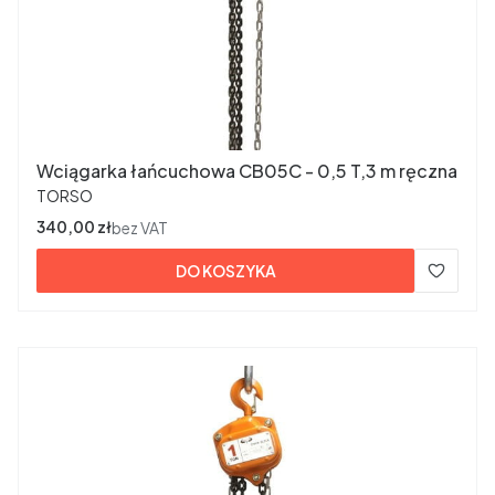
Wciągarka łańcuchowa CB05C - 0,5 T,3 m ręczna
PRODUCENT
TORSO
Cena
340,00 zł
bez VAT
DO KOSZYKA