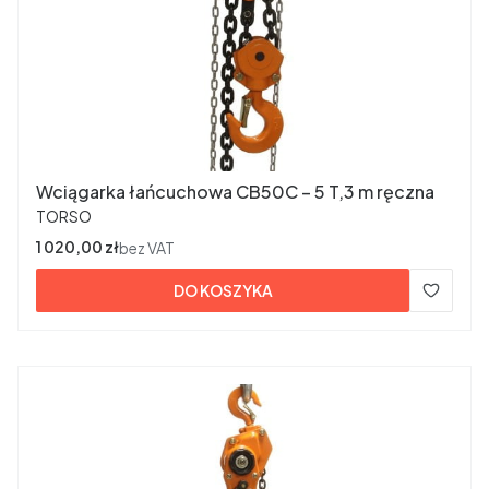
Wciągarka łańcuchowa CB50C – 5 T,3 m ręczna
PRODUCENT
TORSO
Cena
1 020,00 zł
bez VAT
DO KOSZYKA