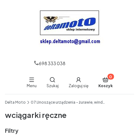
698 333 038
Produkty w koszy
Otwórz wyszukiwarkę
Menu
Szukaj
Zaloguj się
Koszyk
End of main navigation
Delta Moto
07.Unoszące urządzenia - żurawie, windy, wciągniki, zawiesia pasowe itp
wciągarki ręczne
Filtry