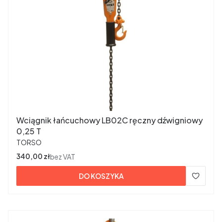
Wciągnik łańcuchowy LB02C ręczny dźwigniowy
0,25 T
PRODUCENT
TORSO
Cena
340,00 zł
bez VAT
DO KOSZYKA