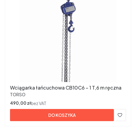
Wciągarka łańcuchowa CB10C6 – 1 T,6 m ręczna
PRODUCENT
TORSO
Cena
490,00 zł
bez VAT
DO KOSZYKA