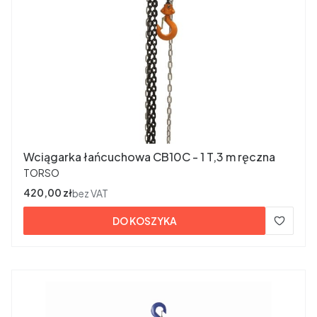
Wciągarka łańcuchowa CB10C - 1 T,3 m ręczna
PRODUCENT
TORSO
Cena
420,00 zł
bez VAT
DO KOSZYKA