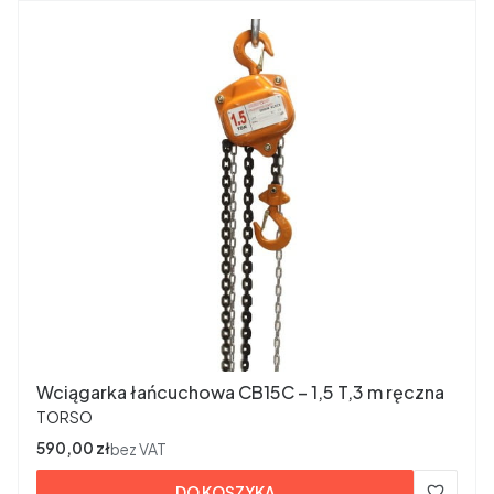
Wciągarka łańcuchowa CB15C – 1,5 T,3 m ręczna
PRODUCENT
TORSO
Cena
590,00 zł
bez VAT
DO KOSZYKA