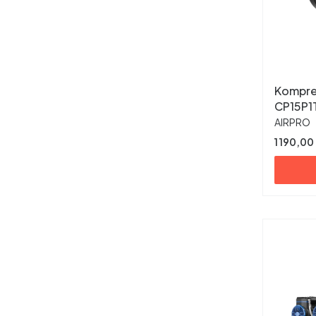
Kompre
CP15P1
PRODUC
AIRPRO
Cena
1 190,00 