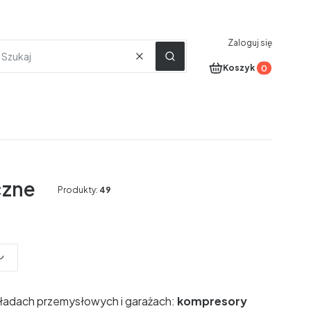
Zaloguj się
Wyczyść
Szukaj
Produkty w koszyku
Koszyk
czne
Produkty:
49
kładach przemysłowych i garażach:
kompresory