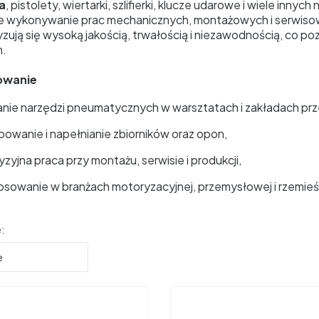
a
, pistolety, wiertarki, szlifierki, klucze udarowe i wiele inny
e wykonywanie prac mechanicznych, montażowych i serwiso
yzują się wysoką jakością, trwałością i niezawodnością, co
h.
wanie
lanie narzędzi pneumatycznych w warsztatach i zakładach p
owanie i napełnianie zbiorników oraz opon,
yzyjna praca przy montażu, serwisie i produkcji,
osowanie w branżach motoryzacyjnej, przemysłowej i rzemieśl
produktów
:
e