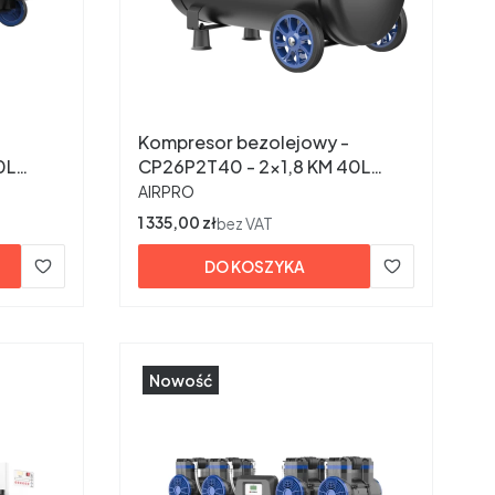
Kompresor bezolejowy -
0L
CP26P2T40 - 2x1,8 KM 40L
PRODUCENT
230V
AIRPRO
Cena
1 335,00 zł
bez VAT
DO KOSZYKA
Nowość