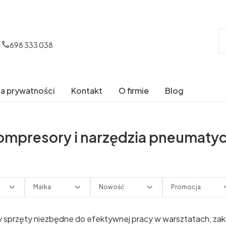
698 333 038
ka prywatności
Kontakt
O firmie
Blog
mpresory i narzędzia pneumaty
Marka
Nowość
Promocja
trów
 sprzęty niezbędne do efektywnej pracy w warsztatach, za