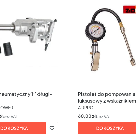
neumatyczny 1’’ długi-
Pistolet do pompowania
luksusowy z wskaźnikiem
ENT
PRODUCENT
ciśnienia.- TG04
POWER
AIRPRO
zł
Cena
60,00 zł
bez VAT
bez VAT
DO KOSZYKA
DO KOSZYKA