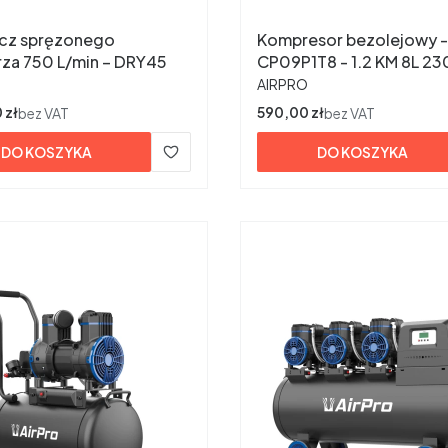
cz spręzonego
Kompresor bezolejowy -
za 750 L/min – DRY45
CP09P1T8 - 1.2 KM 8L 2
ENT
PRODUCENT
AIRPRO
 zł
Cena
590,00 zł
bez VAT
bez VAT
DO KOSZYKA
DO KOSZYKA