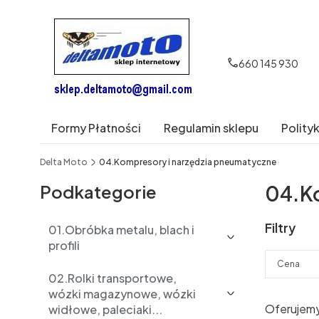
660 145 930
Formy Płatności
Regulamin sklepu
Polity
End of main navigation
Delta Moto
04.Kompresory i narzędzia pneumatyczne
Podkategorie
04.Ko
Filtry
01.Obróbka metalu, blach i
profili
Cena
02.Rolki transportowe,
wózki magazynowe, wózki
Koniec fil
Oferujemy
widłowe, paleciaki...