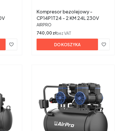
Kompresor bezolejowy -
30V
CP14P1T24 - 2 KM 24L 230V
PRODUCENT
AIRPRO
Cena
740,00 zł
bez VAT
DO KOSZYKA