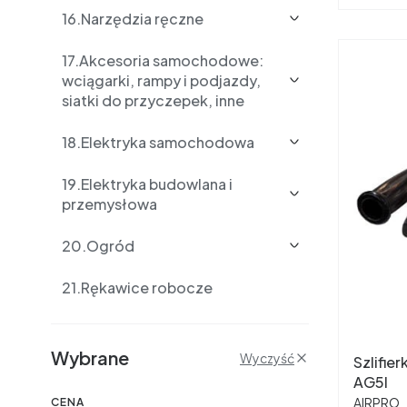
16.Narzędzia ręczne
17.Akcesoria samochodowe:
wciągarki, rampy i podjazdy,
siatki do przyczepek, inne
18.Elektryka samochodowa
19.Elektryka budowlana i
przemysłowa
20.Ogród
21.Rękawice robocze
Filtry
Wybrane
Wyczyść
Szlifie
AG5I
PRODUC
AIRPRO
CENA