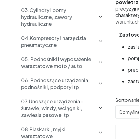
powietrz
precyzyjn
03.Cylindry i pomy
charakter
hydrauliczne, zawory
warunkac
hydrauliczne
Zastoso
04.Kompresory i narzędzia
pneumatyczne
zasi
pomp
05. Podnośniki i wyposażenie
warsztatowe moto / auto
prec
06. Podnoszące urządzenia,
zast
podnośniki, podpory itp
Lista 
Sortowanie
07.Unoszące urządzenia -
żurawie, windy, wciągniki,
Domyśln
zawiesia pasowe itp
08.Piaskarki, myjki
warsztatowe