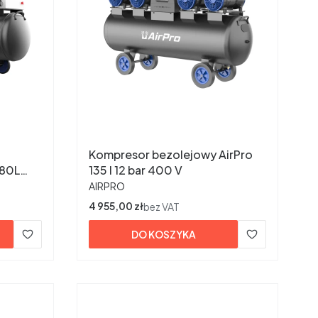
Kompresor bezolejowy AirPro
135 l 12 bar 400 V
PRODUCENT
AIRPRO
Cena
4 955,00 zł
bez VAT
DO KOSZYKA