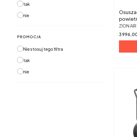
tak
Osusza
nie
powietr
PRODUC
ZION AIR
Cena
3 996,00
PROMOCJA
Nie stosuj tego filtra
tak
nie