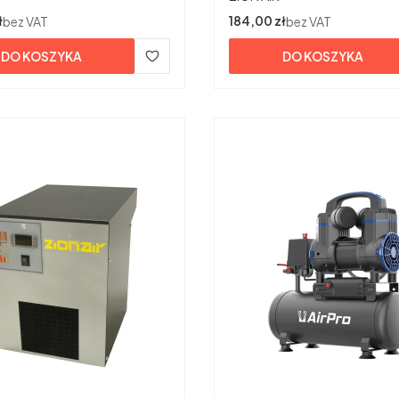
ł
Cena
184,00 zł
bez VAT
bez VAT
DO KOSZYKA
DO KOSZYKA