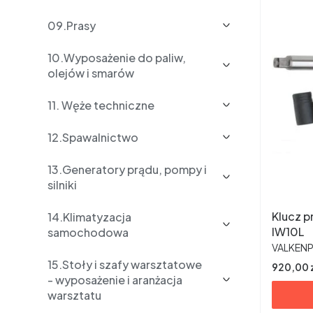
09.Prasy
10.Wyposażenie do paliw,
olejów i smarów
11. Węże techniczne
12.Spawalnictwo
13.Generatory prądu, pompy i
silniki
Klucz p
14.Klimatyzacja
IW10L
samochodowa
PRODUC
VALKEN
15.Stoły i szafy warsztatowe
Cena
920,00 
- wyposażenie i aranżacja
warsztatu