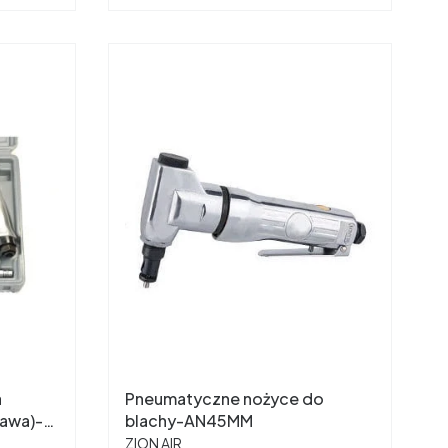
a
Pneumatyczne nożyce do
rawa)--
blachy-AN45MM
PRODUCENT
ZION AIR