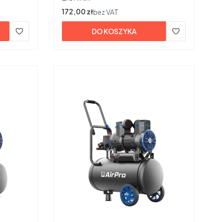
Cena
172,00 zł
bez VAT
DO KOSZYKA