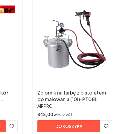
 kół
Zbiornik na farbę z pistoletem
do malowania (10l)-PT08L
PRODUCENT
AIRPRO
Cena
848,00 zł
bez VAT
DO KOSZYKA