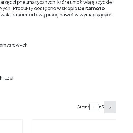
ch narzędzi pneumatycznych, które umożliwiają szybkie i
wych. Produkty dostępne w sklepie
Deltamoto
 pozwala na komfortową pracę nawet w wymagających
rzemysłowych,
niczej.
Strona
z 3
Następne 