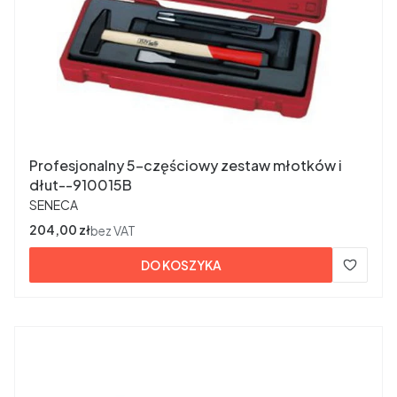
Profesjonalny 5-częściowy zestaw młotków i
dłut--910015B
PRODUCENT
SENECA
Cena
204,00 zł
bez VAT
DO KOSZYKA