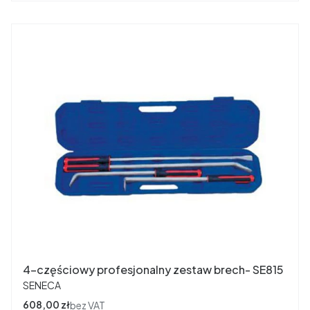
4-częściowy profesjonalny zestaw brech- SE815
PRODUCENT
SENECA
Cena
608,00 zł
bez VAT