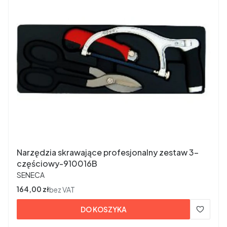
Narzędzia skrawające profesjonalny zestaw 3-
częściowy-910016B
PRODUCENT
SENECA
Cena
164,00 zł
bez VAT
DO KOSZYKA