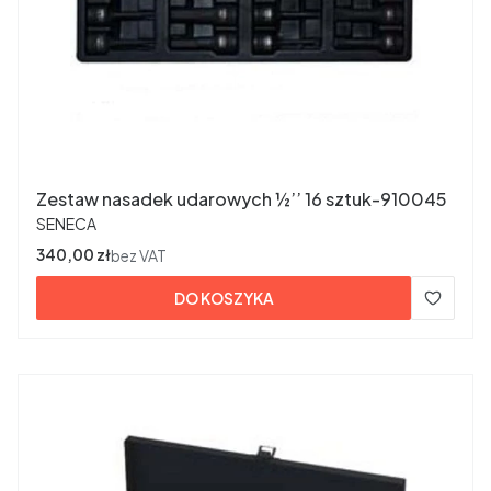
Zestaw nasadek udarowych ½’’ 16 sztuk-910045
PRODUCENT
SENECA
Cena
340,00 zł
bez VAT
DO KOSZYKA