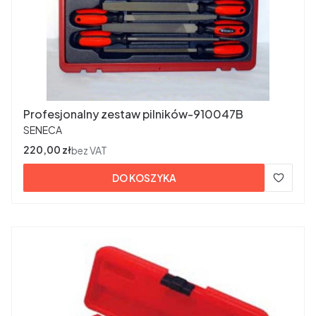
Profesjonalny zestaw pilników-910047B
PRODUCENT
SENECA
Cena
220,00 zł
bez VAT
DO KOSZYKA