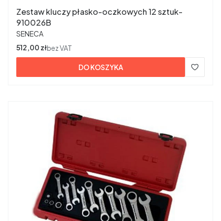
Zestaw kluczy płasko-oczkowych 12 sztuk-
910026B
PRODUCENT
SENECA
Cena
512,00 zł
bez VAT
DO KOSZYKA