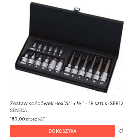
Zestaw końcówek Hex ¼’’ + ½’’ – 18 sztuk-SE812
PRODUCENT
SENECA
Cena
180,00 zł
bez VAT
DO KOSZYKA