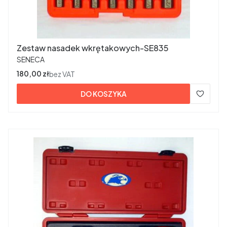
Zestaw nasadek wkrętakowych-SE835
PRODUCENT
SENECA
Cena
180,00 zł
bez VAT
DO KOSZYKA