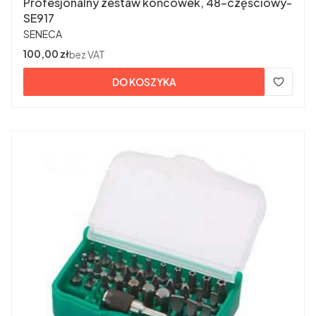
Profesjonalny zestaw końcówek, 48-częściowy-
SE917
PRODUCENT
SENECA
Cena
100,00 zł
bez VAT
DO KOSZYKA