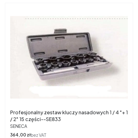
Profesjonalny zestaw kluczy nasadowych 1 / 4 "+ 1
/ 2" 15 części--SE833
PRODUCENT
SENECA
Cena
364,00 zł
bez VAT