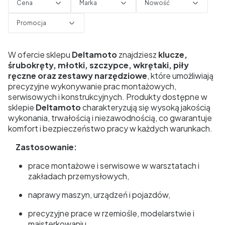
Cena
Marka
Nowość
Promocja
Koniec filtrów
W ofercie sklepu
Deltamoto
znajdziesz
klucze,
śrubokręty, młotki, szczypce, wkrętaki, piły
ręczne oraz zestawy narzędziowe
, które umożliwiają
precyzyjne wykonywanie prac montażowych,
serwisowych i konstrukcyjnych. Produkty dostępne w
sklepie
Deltamoto
charakteryzują się wysoką jakością
wykonania, trwałością i niezawodnością, co gwarantuje
komfort i bezpieczeństwo pracy w każdych warunkach.
Zastosowanie:
prace montażowe i serwisowe w warsztatach i
zakładach przemysłowych,
naprawy maszyn, urządzeń i pojazdów,
precyzyjne prace w rzemiośle, modelarstwie i
majsterkowaniu,