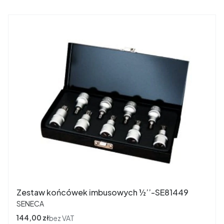
Zestaw końcówek imbusowych ½’’-SE81449
PRODUCENT
SENECA
Cena
144,00 zł
bez VAT