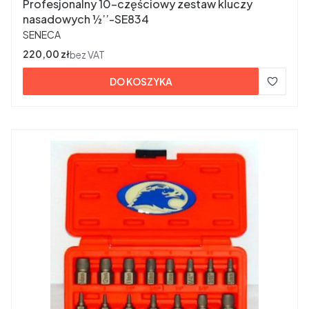
Profesjonalny 10-częściowy zestaw kluczy
nasadowych ½’’-SE834
PRODUCENT
SENECA
Cena
220,00 zł
bez VAT
DO KOSZYKA