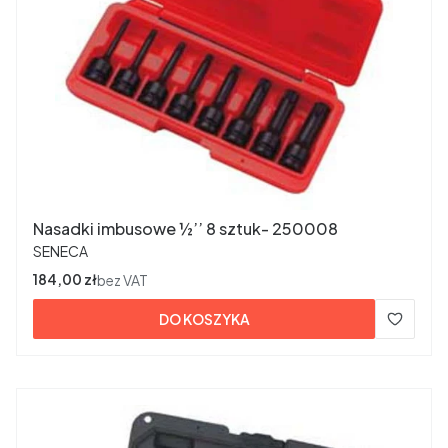
Nasadki imbusowe ½’’ 8 sztuk- 250008
PRODUCENT
SENECA
Cena
184,00 zł
bez VAT
DO KOSZYKA