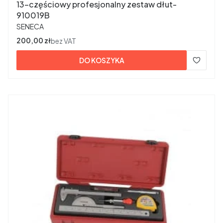
13-częściowy profesjonalny zestaw dłut-
910019B
PRODUCENT
SENECA
Cena
200,00 zł
bez VAT
DO KOSZYKA