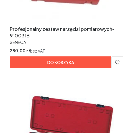
Profesjonalny zestaw narzędzi pomiarowych-
910031B
PRODUCENT
SENECA
Cena
280,00 zł
bez VAT
DO KOSZYKA