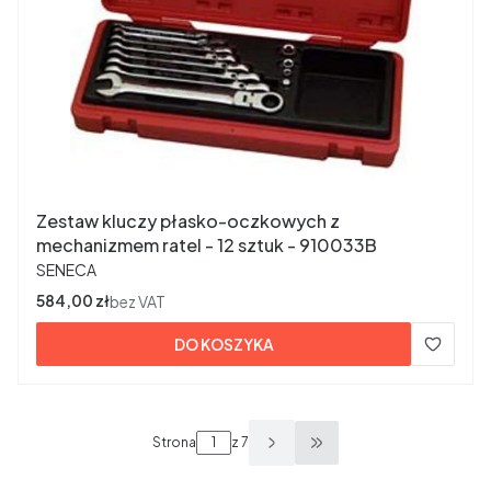
Zestaw kluczy płasko-oczkowych z
mechanizmem ratel - 12 sztuk - 910033B
PRODUCENT
SENECA
Cena
584,00 zł
bez VAT
DO KOSZYKA
Strona
z 7
Przejdź do ostatniej s