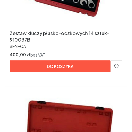
Zestaw kluczy płasko-oczkowych 14 sztuk-
910037B
PRODUCENT
SENECA
Cena
400,00 zł
bez VAT
DO KOSZYKA