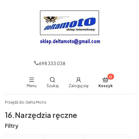
698 333 038
Produkty w koszy
Otwórz wyszukiwarkę
Menu
Szukaj
Zaloguj się
Koszyk
End of main navigation
Przejdź do:
Delta Moto
16.Narzędzia ręczne
Filtry