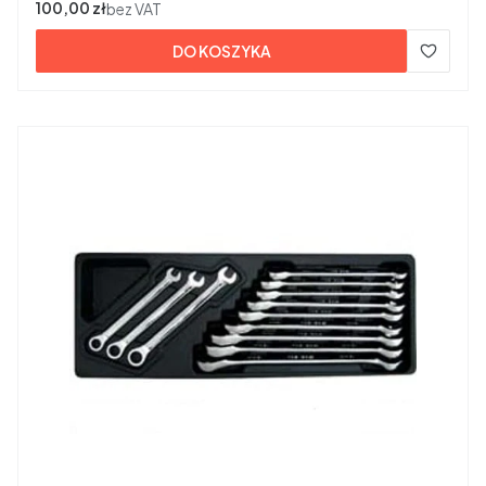
Cena
100,00 zł
bez VAT
DO KOSZYKA