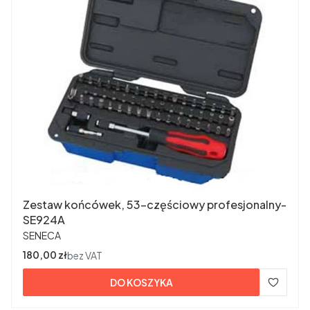
Zestaw końcówek, 53-częściowy profesjonalny-
SE924A
PRODUCENT
SENECA
Cena
180,00 zł
bez VAT
DO KOSZYKA