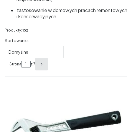
zastosowanie w domowych pracach remontowych
i konserwacyjnych.
Produkty:
152
Lista produktów
Sortowanie:
Domyślne
Strona
z 7
Następne produkty