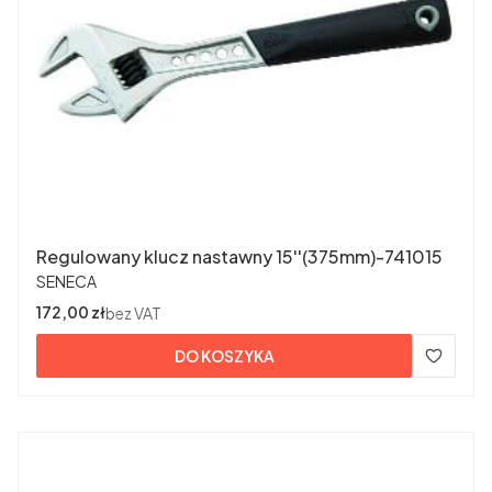
Regulowany klucz nastawny 15''(375mm)-741015
PRODUCENT
SENECA
Cena
172,00 zł
bez VAT
DO KOSZYKA