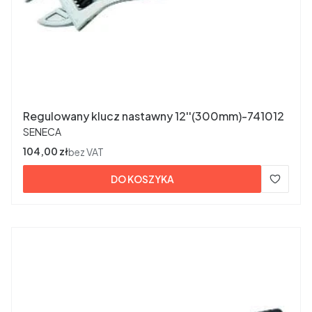
Regulowany klucz nastawny 12''(300mm)-741012
PRODUCENT
SENECA
Cena
104,00 zł
bez VAT
DO KOSZYKA