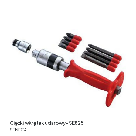
Ciężki wkrętak udarowy- SE825
PRODUCENT
SENECA