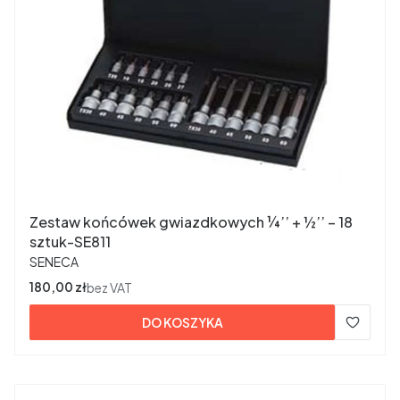
Zestaw końcówek gwiazdkowych ¼’’ + ½’’ – 18
sztuk-SE811
PRODUCENT
SENECA
Cena
180,00 zł
bez VAT
DO KOSZYKA