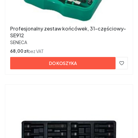
Profesjonalny zestaw końcówek, 31-częściowy-
SE912
PRODUCENT
SENECA
Cena
68,00 zł
bez VAT
DO KOSZYKA