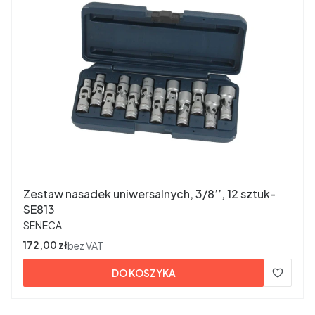
Zestaw nasadek uniwersalnych, 3/8’’, 12 sztuk-
SE813
PRODUCENT
SENECA
Cena
172,00 zł
bez VAT
DO KOSZYKA