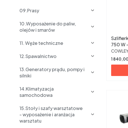
09.Prasy
10.Wyposażenie do paliw,
olejów i smarów
Szlifie
11. Węże techniczne
750 W 
PRODUC
COWLE
12.Spawalnictwo
Cena
1 840,00
13.Generatory prądu, pompy i
silniki
14.Klimatyzacja
samochodowa
15.Stoły i szafy warsztatowe
- wyposażenie i aranżacja
warsztatu