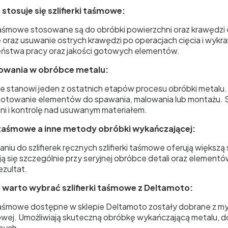
stosuje się szlifierki taśmowe:
i taśmowe stosowane są do obróbki powierzchni oraz krawędz
 oraz usuwanie ostrych krawędzi po operacjach cięcia i wykr
ństwa pracy oraz jakości gotowych elementów.
ifowania w obróbce metalu:
ie stanowi jeden z ostatnich etapów procesu obróbki metalu
gotowanie elementów do spawania, malowania lub montażu. S
ni i kontrolę nad usuwanym materiałem.
i taśmowe a inne metody obróbki wykańczającej:
iu do szlifierek ręcznych szlifierki taśmowe oferują większ
 się szczególnie przy seryjnej obróbce detali oraz elementów
ezultat.
 warto wybrać szlifierki taśmowe z Deltamoto:
i taśmowe dostępne w sklepie Deltamoto zostały dobrane z my
wej. Umożliwiają skuteczną obróbkę wykańczającą metalu, 
nych.