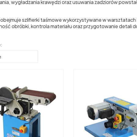
ania, wygładzania krawędzi oraz usuwania zadziorów powstały
 obejmuje szlifierki taśmowe wykorzystywane w warsztatach i
ność obróbki, kontrola materiału oraz przygotowanie detali 
produktów
:
e