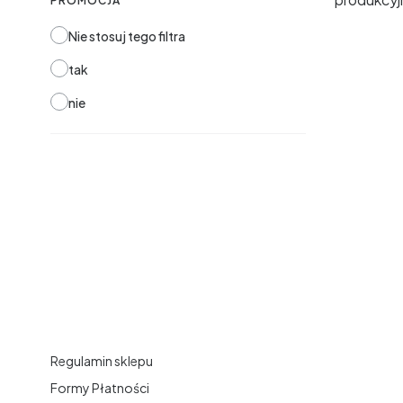
PROMOCJA
Nie stosuj tego filtra
tak
nie
Linki w stopce
Regulamin sklepu
Formy Płatności