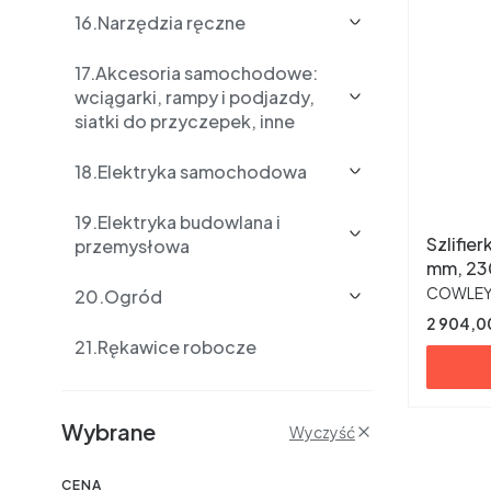
16.Narzędzia ręczne
17.Akcesoria samochodowe:
wciągarki, rampy i podjazdy,
siatki do przyczepek, inne
18.Elektryka samochodowa
19.Elektryka budowlana i
Szlifierka
przemysłowa
mm, 23
PRODUC
COWLE
20.Ogród
Cena
2 904,00
21.Rękawice robocze
Filtry
Wybrane
Wyczyść
CENA