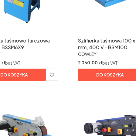
rka taśmowo tarczowa
Szlifierka taśmowa 100 x
- BSSM6X9
mm, 400 V - BSM100
ENT
PRODUCENT
Y
COWLEY
 zł
Cena
2 060,00 zł
bez VAT
bez VAT
DO KOSZYKA
DO KOSZYKA