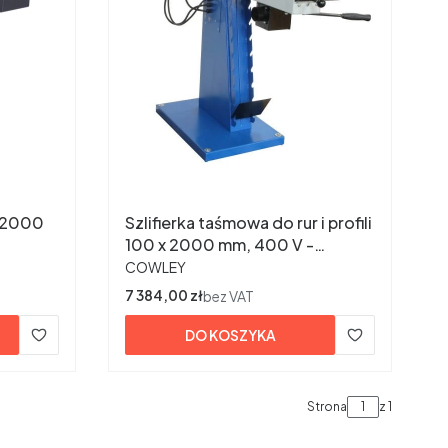
Szlifierka taśmowa do rur i profili
100 x 2000 mm, 400 V -
PRODUCENT
BSM100MF
COWLEY
Cena
7 384,00 zł
bez VAT
DO KOSZYKA
Strona
z 1