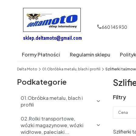
660 145 930
Formy Płatności
Regulamin sklepu
Polity
End of main navigation
Delta Moto
01.Obróbka metalu, blach i profili
Szlifierki taśmo
Podkategorie
Szlif
Filtry
01.Obróbka metalu, blach i
profili
Cena
02.Rolki transportowe,
wózki magazynowe, wózki
Koniec fil
Szlifierk
widłowe, paleciaki...