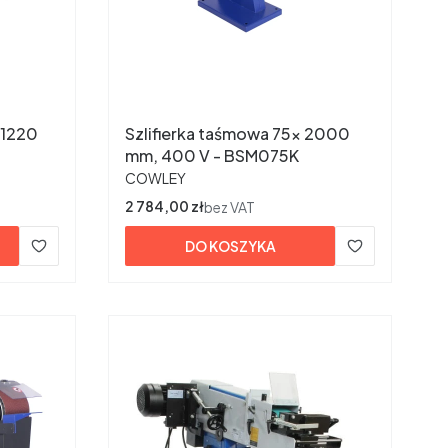
 1220
Szlifierka taśmowa 75x 2000
mm, 400 V - BSM075K
PRODUCENT
COWLEY
Cena
2 784,00 zł
bez VAT
DO KOSZYKA