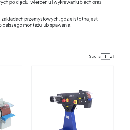
ch po cięciu, wierceniu i wykrawaniu blach oraz
 zakładach przemysłowych, gdzie istotna jest
do dalszego montażu lub spawania.
Strona
z 1