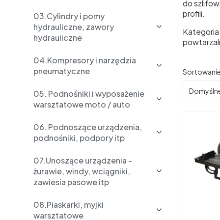
do szlifow
profili.
03.Cylindry i pomy
hydrauliczne, zawory
Kategoria
hydrauliczne
powtarzal
04.Kompresory i narzędzia
pneumatyczne
Lista 
Sortowanie
Domyśln
05. Podnośniki i wyposażenie
warsztatowe moto / auto
06. Podnoszące urządzenia,
podnośniki, podpory itp
07.Unoszące urządzenia -
żurawie, windy, wciągniki,
zawiesia pasowe itp
08.Piaskarki, myjki
warsztatowe