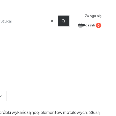
Zaloguj się
Wyczyść
Szukaj
Produkty w koszyku
Koszyk
obróbki wykańczającej elementów metalowych. Służą