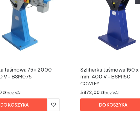
 taśmowa 75x 2000
Szlifierka taśmowa 150 x 2000
0 V - BSM075
mm, 400 V - BSM150
ENT
PRODUCENT
Y
COWLEY
 zł
Cena
3 872,00 zł
bez VAT
bez VAT
DO KOSZYKA
DO KOSZYKA