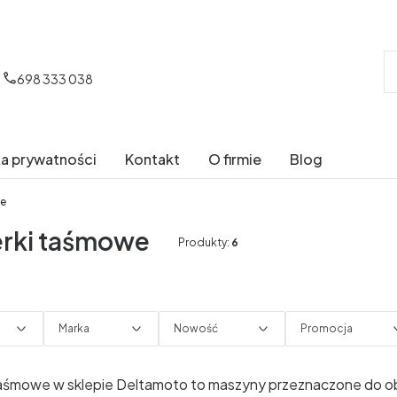
698 333 038
ka prywatności
Kontakt
O firmie
Blog
we
ierki taśmowe
Produkty:
6
Marka
Nowość
Promocja
trów
i taśmowe w sklepie Deltamoto to maszyny przeznaczone do 