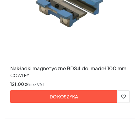
Nakładki magnetyczne BDS4 do imadeł 100 mm
PRODUCENT
COWLEY
Cena
121,00 zł
bez VAT
DO KOSZYKA