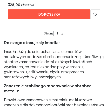
Cena
328,00 zł
bez VAT
DO KOSZYKA
Strona
z 1
Do czego stosuje się imadła:
Imadła służą do unieruchamiania elementów
metalowych podczas obróbki mechanicznej. Umożliwiają
stabilne zamocowanie detali o różnych kształtach i
wymiarach, co jest niezbędne przy wierceniu,
gwintowaniu, szlifowaniu, cięciu oraz pracach
montażowych i wykańczających.
Znaczenie stabilnego mocowania w obróbce
metalu:
Prawidłowe zamocowanie materiału ma kluczowe
znaczenie dla dokładności obróbki oraz bezpieczeństwa