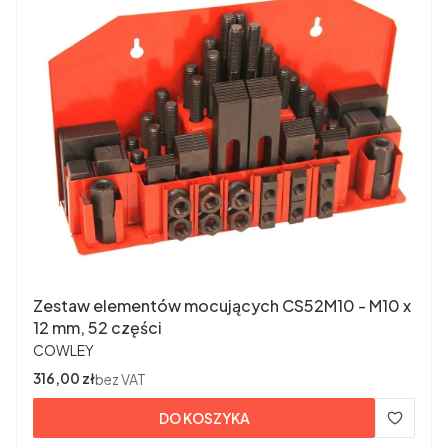
Zestaw elementów mocujących CS52M10 - M10 x
12 mm, 52 części
PRODUCENT
COWLEY
Cena
316,00 zł
bez VAT
DO KOSZYKA