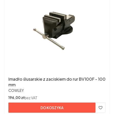
Imadło ślusarskie z zaciskiem do rur BV100F - 100
mm
PRODUCENT
COWLEY
Cena
196,00 zł
bez VAT
DO KOSZYKA