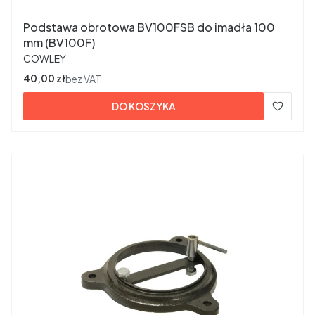
Podstawa obrotowa BV100FSB do imadła 100
mm (BV100F)
PRODUCENT
COWLEY
Cena
40,00 zł
bez VAT
DO KOSZYKA