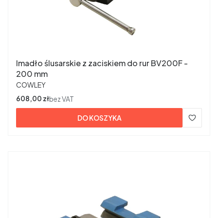
Imadło ślusarskie z zaciskiem do rur BV200F -
200 mm
PRODUCENT
COWLEY
Cena
608,00 zł
bez VAT
DO KOSZYKA