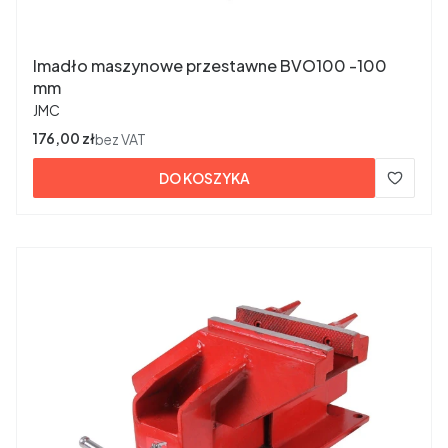
Imadło maszynowe przestawne BVO100 -100
mm
PRODUCENT
JMC
Cena
176,00 zł
bez VAT
DO KOSZYKA