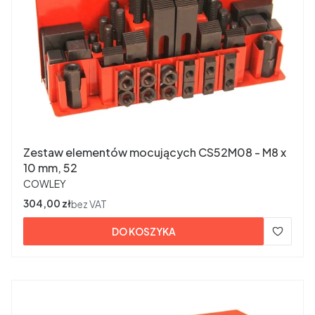
Zestaw elementów mocujących CS52M08 - M8 x
10 mm, 52
PRODUCENT
COWLEY
Cena
304,00 zł
bez VAT
DO KOSZYKA