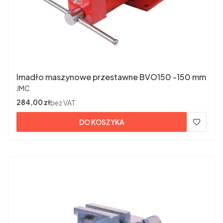
Imadło maszynowe przestawne BVO150 -150 mm
PRODUCENT
JMC
Cena
284,00 zł
bez VAT
DO KOSZYKA