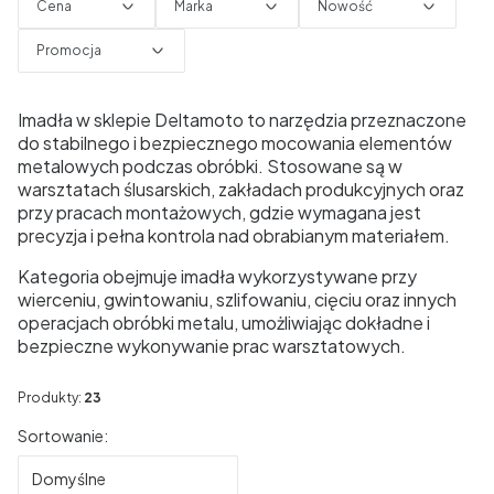
Cena
Marka
Nowość
Promocja
Koniec filtrów
Imadła w sklepie Deltamoto to narzędzia przeznaczone
do stabilnego i bezpiecznego mocowania elementów
metalowych podczas obróbki. Stosowane są w
warsztatach ślusarskich, zakładach produkcyjnych oraz
przy pracach montażowych, gdzie wymagana jest
precyzja i pełna kontrola nad obrabianym materiałem.
Kategoria obejmuje imadła wykorzystywane przy
wierceniu, gwintowaniu, szlifowaniu, cięciu oraz innych
operacjach obróbki metalu, umożliwiając dokładne i
bezpieczne wykonywanie prac warsztatowych.
Produkty:
23
Lista produktów
Sortowanie:
Domyślne