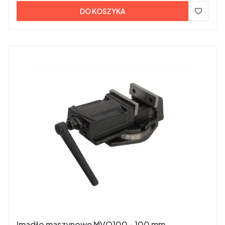
DO KOSZYKA
Imadło maszynowe MVQ100 - 100 mm