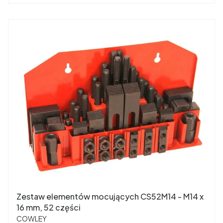
Zestaw elementów mocujących CS52M14 - M14 x
16 mm, 52 części
PRODUCENT
COWLEY