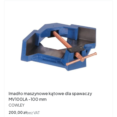
Imadło maszynowe kątowe dla spawaczy
MV100LA -100 mm
PRODUCENT
COWLEY
Cena
200,00 zł
bez VAT