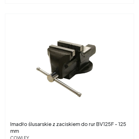
Imadło ślusarskie z zaciskiem do rur BV125F - 125
mm
PRODUCENT
COWLEY