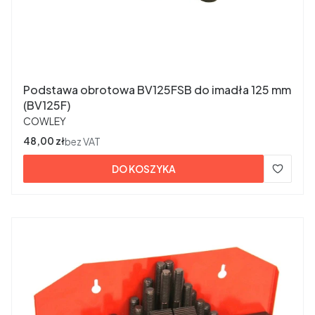
Podstawa obrotowa BV125FSB do imadła 125 mm
(BV125F)
PRODUCENT
COWLEY
Cena
48,00 zł
bez VAT
DO KOSZYKA