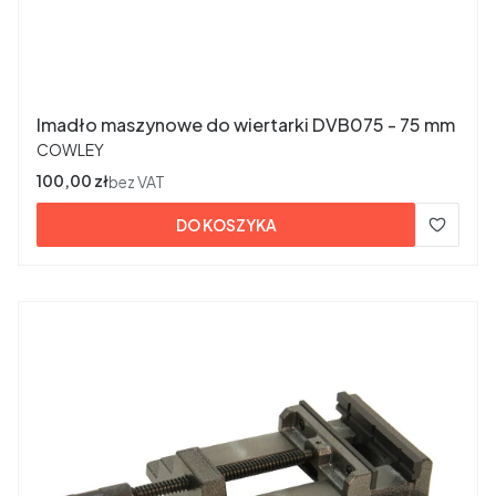
Imadło maszynowe do wiertarki DVB075 - 75 mm
PRODUCENT
COWLEY
Cena
100,00 zł
bez VAT
DO KOSZYKA