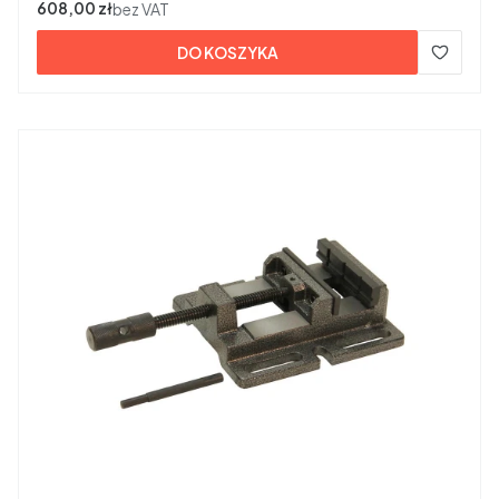
Cena
608,00 zł
bez VAT
DO KOSZYKA