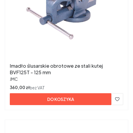
Imadło ślusarskie obrotowe ze stali kutej
BVF125T - 125 mm
PRODUCENT
JMC
Cena
360,00 zł
bez VAT
DO KOSZYKA