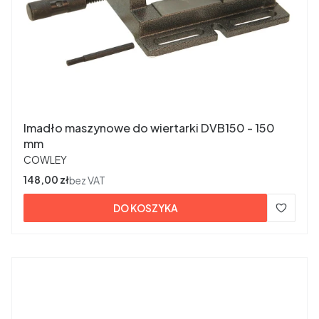
Imadło maszynowe do wiertarki DVB150 - 150
mm
PRODUCENT
COWLEY
Cena
148,00 zł
bez VAT
DO KOSZYKA