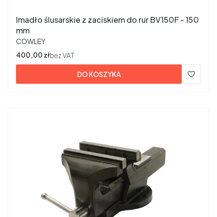
Imadło ślusarskie z zaciskiem do rur BV150F - 150
mm
PRODUCENT
COWLEY
Cena
400,00 zł
bez VAT
DO KOSZYKA