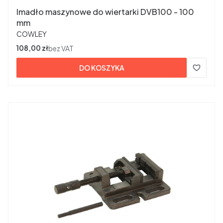
Imadło maszynowe do wiertarki DVB100 - 100
mm
PRODUCENT
COWLEY
Cena
108,00 zł
bez VAT
DO KOSZYKA