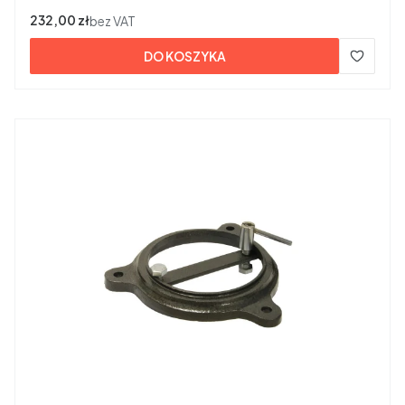
Cena
232,00 zł
bez VAT
DO KOSZYKA