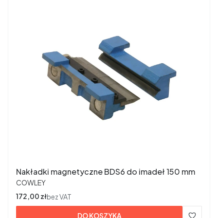
Nakładki magnetyczne BDS6 do imadeł 150 mm
PRODUCENT
COWLEY
Cena
172,00 zł
bez VAT
DO KOSZYKA