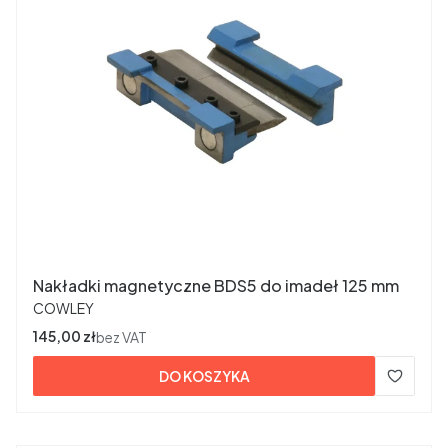
Nakładki magnetyczne BDS5 do imadeł 125 mm
PRODUCENT
COWLEY
Cena
145,00 zł
bez VAT
DO KOSZYKA