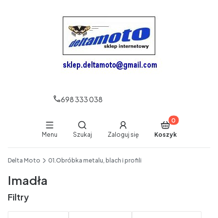
698 333 038
Produkty w koszy
Otwórz wyszukiwarkę
Menu
Szukaj
Zaloguj się
Koszyk
End of main navigation
Delta Moto
01.Obróbka metalu, blach i profili
Imadła
Filtry