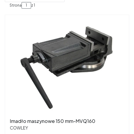
Strona
z 1
Imadło maszynowe 150 mm-MVQ160
PRODUCENT
COWLEY