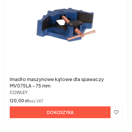
Imadło maszynowe kątowe dla spawaczy
MV075LA - 75 mm
PRODUCENT
COWLEY
Cena
120,00 zł
bez VAT
DO KOSZYKA