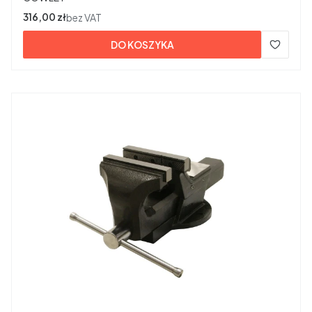
Cena
316,00 zł
bez VAT
DO KOSZYKA