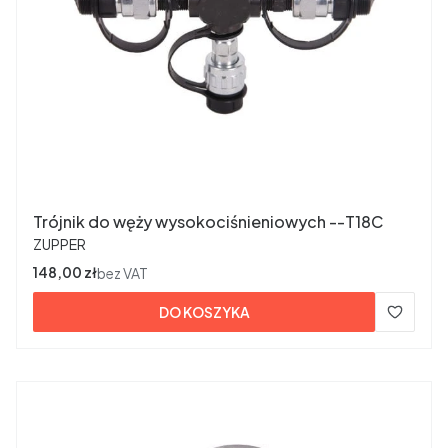
Trójnik do węży wysokociśnieniowych --T18C
PRODUCENT
ZUPPER
Cena
148,00 zł
bez VAT
DO KOSZYKA