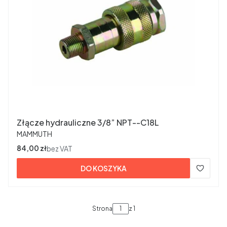
Złącze hydrauliczne 3/8” NPT--C18L
PRODUCENT
MAMMUTH
Cena
84,00 zł
bez VAT
DO KOSZYKA
Strona
z 1