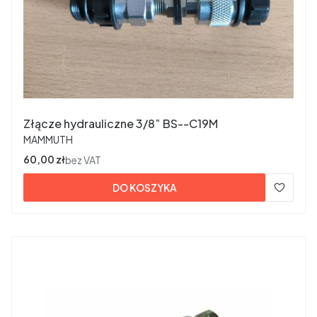
Złącze hydrauliczne 3/8” BS--C19M
PRODUCENT
MAMMUTH
Cena
60,00 zł
bez VAT
DO KOSZYKA