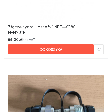
Złącze hydrauliczne ¼” NPT--C18S
PRODUCENT
MAMMUTH
Cena
56,00 zł
bez VAT
DO KOSZYKA