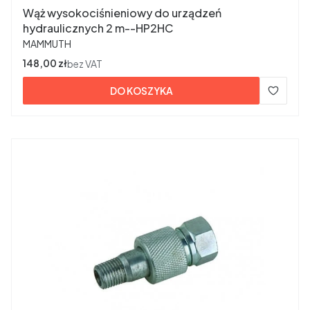
Wąż wysokociśnieniowy do urządzeń
hydraulicznych 2 m--HP2HC
PRODUCENT
MAMMUTH
Cena
148,00 zł
bez VAT
DO KOSZYKA