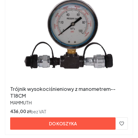
Trójnik wysokociśnieniowy z manometrem--
T18CM
PRODUCENT
MAMMUTH
Cena
436,00 zł
bez VAT
DO KOSZYKA