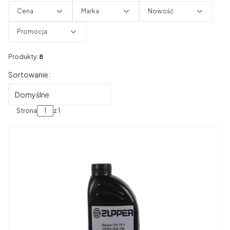
Cena
Marka
Nowość
Promocja
Koniec filtrów
Produkty:
8
Lista produktów
Sortowanie:
Domyślne
Strona
z 1