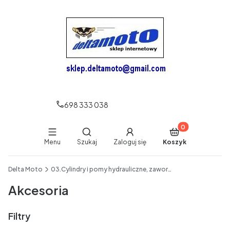
698 333 038
Produkty w koszy
Otwórz wyszukiwarkę
Menu
Szukaj
Zaloguj się
Koszyk
End of main navigation
Delta Moto
03.Cylindry i pomy hydrauliczne, zawory hydrauliczne
Akcesoria
Filtry