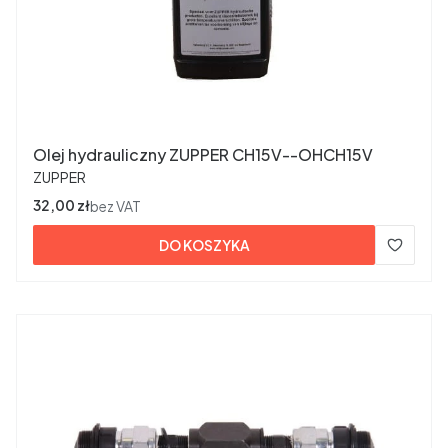
Olej hydrauliczny ZUPPER CH15V--OHCH15V
PRODUCENT
ZUPPER
Cena
32,00 zł
bez VAT
DO KOSZYKA