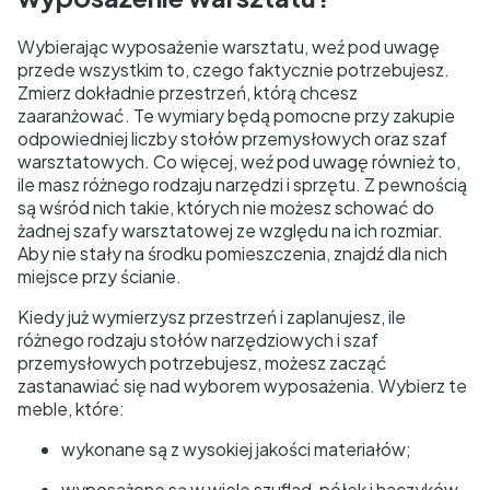
Wybierając wyposażenie warsztatu, weź pod uwagę
przede wszystkim to, czego faktycznie potrzebujesz.
Zmierz dokładnie przestrzeń, którą chcesz
zaaranżować. Te wymiary będą pomocne przy zakupie
odpowiedniej liczby stołów przemysłowych oraz szaf
warsztatowych. Co więcej, weź pod uwagę również to,
ile masz różnego rodzaju narzędzi i sprzętu. Z pewnością
są wśród nich takie, których nie możesz schować do
żadnej szafy warsztatowej ze względu na ich rozmiar.
Aby nie stały na środku pomieszczenia, znajdź dla nich
miejsce przy ścianie.
Kiedy już wymierzysz przestrzeń i zaplanujesz, ile
różnego rodzaju stołów narzędziowych i szaf
przemysłowych potrzebujesz, możesz zacząć
zastanawiać się nad wyborem wyposażenia. Wybierz te
meble, które:
wykonane są z wysokiej jakości materiałów;
wyposażone są w wiele szuflad, półek i haczyków,