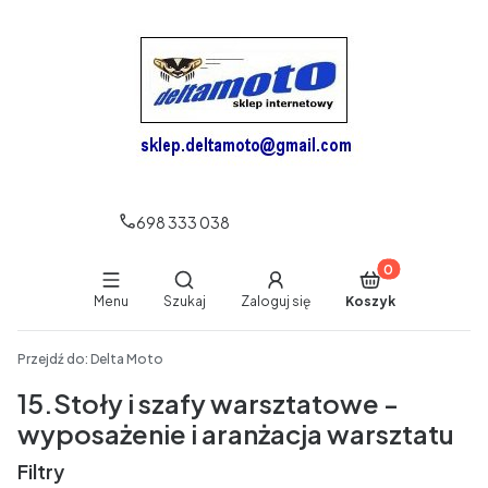
698 333 038
Produkty w koszy
Otwórz wyszukiwarkę
Menu
Szukaj
Zaloguj się
Koszyk
End of main navigation
Przejdź do:
Delta Moto
15.Stoły i szafy warsztatowe -
wyposażenie i aranżacja warsztatu
Filtry