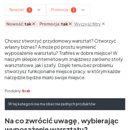
Nowość
Promocja
Nowość:
tak
Promocja:
tak
Wyczyść filtry
Aktywne filtry
Koniec filtrów
Chcesz stworzyć przydomowy warsztat? Otworzyć
własny biznes? A może po prostu wymienić
wyposażenie warsztatu? Trafiłeś w dobre miejsce! W
naszym sklepie internetowym znajdziesz zarówno stoły
warsztatowe, jak i szafy. Dzięki temu bez problemu
stworzysz funkcjonalne miejsce pracy, w którym każde
narzędzie będzie miało swoje miejsce.
Produkty:
Brak
Lista produktów
W tej kategorii nie ma obecnie żadnych produktów
Na co zwrócić uwagę, wybierając
wyposażenie warsztatu?