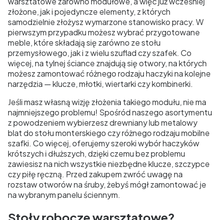
warsztatowe zarówno modułowe, a więc już wcześniej
złożone, jak i pojedyncze elementy, z których
samodzielnie złożysz wymarzone stanowisko pracy. W
pierwszym przypadku możesz wybrać przygotowane
meble, które składają się zarówno ze stołu
przemysłowego, jak i z wielu szuflad czy szafek. Co
więcej, na tylnej ściance znajdują się otwory, na których
możesz zamontować różnego rodzaju haczyki na kolejne
narzędzia — klucze, młotki, wiertarki czy kombinerki.
Jeśli masz własną wizję złożenia takiego modułu, nie ma
najmniejszego problemu! Spośród naszego asortymentu
z powodzeniem wybierzesz drewniany lub metalowy
blat do stołu monterskiego czy różnego rodzaju mobilne
szafki. Co więcej, oferujemy szeroki wybór haczyków
krótszych i dłuższych, dzięki czemu bez problemu
zawiesisz na nich wszystkie niezbędne klucze, szczypce
czy piłę ręczną. Przed zakupem zwróć uwagę na
rozstaw otworów na śruby, żebyś mógł zamontować je
na wybranym panelu ściennym.
Stoły robocze warsztatowe?