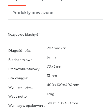
Produkty powiązane
Nożyce do blachy 8”
203 mm / 8”
Długość noża:
6 mm
Blacha stalowa:
70 x 6 mm
Płaskownik stalowy:
13 mm
Stal okrągła:
400 x 100 x 400 mm
Wymiary nożyc:
17 kg
Waga netto:
500 x 160 x 450 mm
Wymiary w opakowaniu: