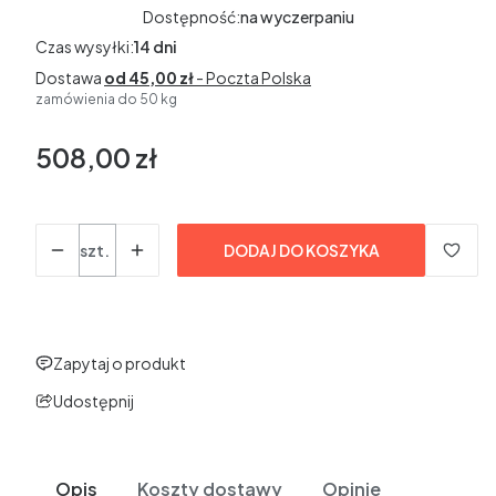
Dostępność:
na wyczerpaniu
Czas wysyłki:
14 dni
Dostawa
od 45,00 zł
- Poczta Polska
zamówienia do 50 kg
508,00 zł
Cena
bez VAT
Ilość
szt.
DODAJ DO KOSZYKA
Zapytaj o produkt
Udostępnij
Opis
Koszty dostawy
Opinie