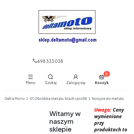
698 333 038
Produkty w koszy
Otwórz wyszukiwarkę
Menu
Szukaj
Zaloguj się
Koszyk
End of main navigation
Delta Moto
01.Obróbka metalu, blach i profili
Nożyce do metalu
Uwaga:
Ceny
Witamy w
wymienione
naszym
przy
sklepie
produktach to