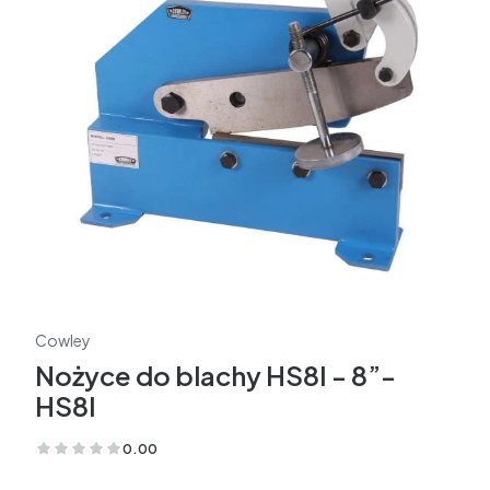
Cowley
Nożyce do blachy HS8I - 8”-
HS8I
0.00
(Oceny: 0 Recenzje: 0)