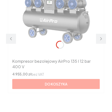
Kompresor bezolejowy AirPro 135 l 12 bar
400 V
Cena
4 955,00 zł
bez VAT
DO KOSZYKA