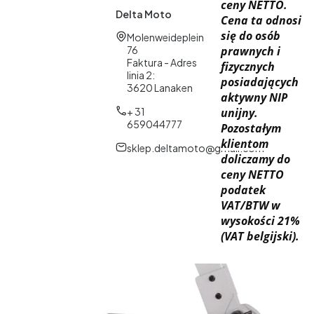
ceny NETTO.
Delta Moto
Cena ta odnosi
się do osób
Adres:
Molenweideplein
76
prawnych i
Faktura - Adres
fizycznych
linia 2:
posiadających
3620 Lanaken
aktywny NIP
+ 31
unijny.
659044777
Pozostałym
klientom
sklep.deltamoto@gmail.com
doliczamy do
ceny NETTO
podatek
VAT/BTW w
wysokości 21%
(VAT belgijski).