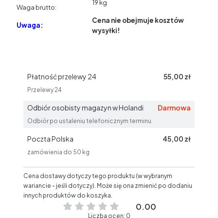
19 kg
Waga brutto:
Cena nie obejmuje kosztów
Uwaga:
wysyłki!
Płatność przelewy 24
55,00 zł
Przelewy 24
Odbiór osobisty magazyn w Holandi
Darmowa
Odbiór po ustaleniu telefonicznym terminu
Poczta Polska
45,00 zł
zamówienia do 50 kg
Cena dostawy dotyczy tego produktu (w wybranym
wariancie - jeśli dotyczy). Może się ona zmienić po dodaniu
innych produktów do koszyka.
0.00
Liczba ocen: 0