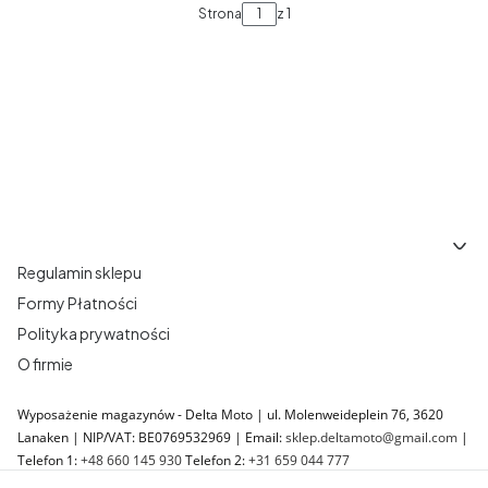
Strona
z 1
Linki w stopce
Regulamin sklepu
Formy Płatności
Polityka prywatności
O firmie
Wyposażenie magazynów - Delta Moto | ul. Molenweideplein 76, 3620
Lanaken | NIP/VAT: BE0769532969 | Email:
sklep.deltamoto@gmail.com
|
Telefon 1:
+48 660 145 930
Telefon 2:
+31 659 044 777