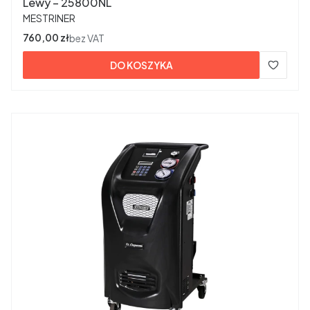
Lewy – 25800NL
PRODUCENT
MESTRINER
Cena
760,00 zł
bez VAT
DO KOSZYKA