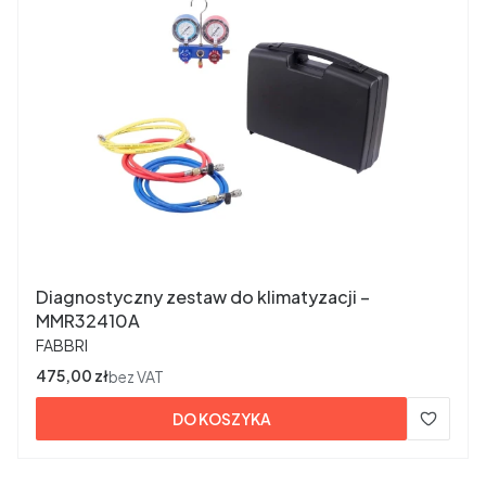
Diagnostyczny zestaw do klimatyzacji –
MMR32410A
PRODUCENT
FABBRI
Cena
475,00 zł
bez VAT
DO KOSZYKA