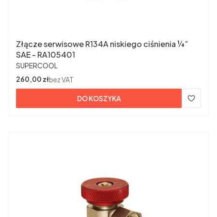
Złącze serwisowe R134A niskiego ciśnienia ¼”
SAE - RA105401
PRODUCENT
SUPERCOOL
Cena
260,00 zł
bez VAT
DO KOSZYKA