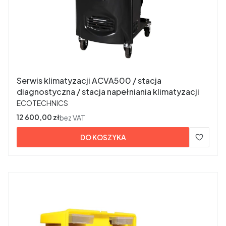
Serwis klimatyzacji ACVA500 / stacja
diagnostyczna / stacja napełniania klimatyzacji
PRODUCENT
ECOTECHNICS
Cena
12 600,00 zł
bez VAT
DO KOSZYKA