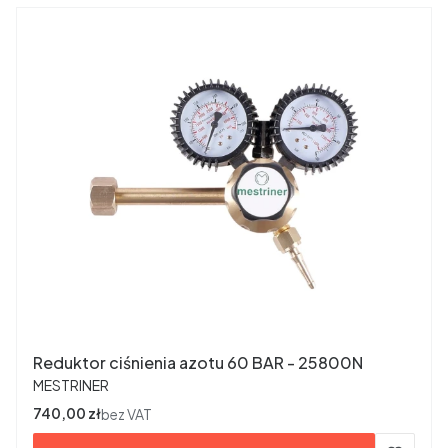
Reduktor ciśnienia azotu 60 BAR - 25800N
PRODUCENT
MESTRINER
Cena
740,00 zł
bez VAT