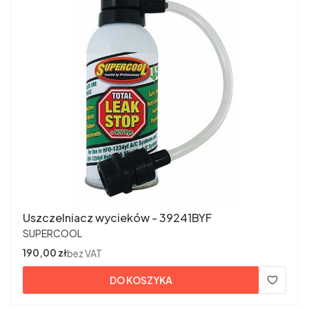
Uszczelniacz wycieków - 39241BYF
PRODUCENT
SUPERCOOL
Cena
190,00 zł
bez VAT
DO KOSZYKA