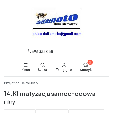
698 333 038
Produkty w koszy
Otwórz wyszukiwarkę
Menu
Szukaj
Zaloguj się
Koszyk
End of main navigation
Przejdź do:
Delta Moto
14.Klimatyzacja samochodowa
Filtry