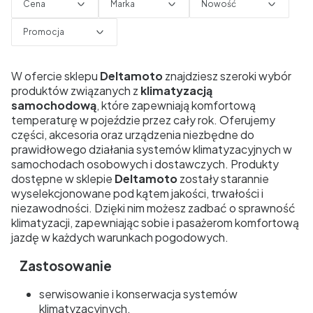
Cena
Marka
Nowość
Promocja
Koniec filtrów
W ofercie sklepu
Deltamoto
znajdziesz szeroki wybór
produktów związanych z
klimatyzacją
samochodową
, które zapewniają komfortową
temperaturę w pojeździe przez cały rok. Oferujemy
części, akcesoria oraz urządzenia niezbędne do
prawidłowego działania systemów klimatyzacyjnych w
samochodach osobowych i dostawczych. Produkty
dostępne w sklepie
Deltamoto
zostały starannie
wyselekcjonowane pod kątem jakości, trwałości i
niezawodności. Dzięki nim możesz zadbać o sprawność
klimatyzacji, zapewniając sobie i pasażerom komfortową
jazdę w każdych warunkach pogodowych.
Zastosowanie
serwisowanie i konserwacja systemów
klimatyzacyjnych,