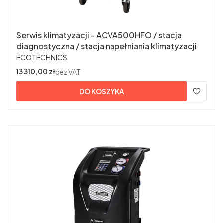
Serwis klimatyzacji - ACVA500HFO / stacja
diagnostyczna / stacja napełniania klimatyzacji
PRODUCENT
ECOTECHNICS
Cena
13 310,00 zł
bez VAT
DO KOSZYKA