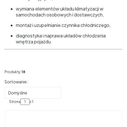
wymiana elementów układu klimatyzacji w
samochodach osobowych i dostawczych,
montaż i uzupełnianie czynnika chłodniczego,
diagnostyka i naprawa układów chłodzenia
wnętrza pojazdu.
Produkty:
18
Lista produktów
Sortowanie:
Domyślne
Strona
z 1