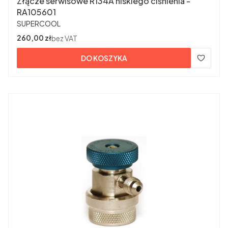
Złącze serwisowe R134A niskiego ciśnienia -
RA105601
PRODUCENT
SUPERCOOL
Cena
260,00 zł
bez VAT
DO KOSZYKA