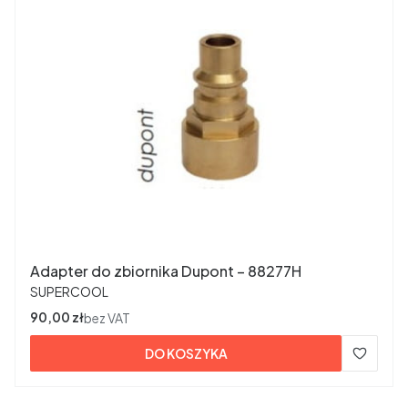
Adapter do zbiornika Dupont – 88277H
PRODUCENT
SUPERCOOL
Cena
90,00 zł
bez VAT
DO KOSZYKA