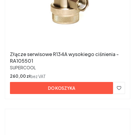
Złącze serwisowe R134A wysokiego ciśnienia -
RA105501
PRODUCENT
SUPERCOOL
Cena
260,00 zł
bez VAT
DO KOSZYKA