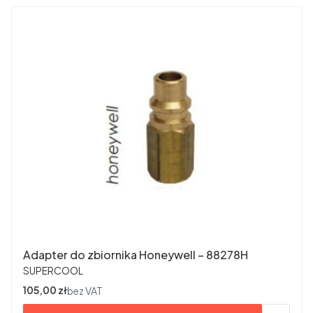
Adapter do zbiornika Honeywell – 88278H
PRODUCENT
SUPERCOOL
Cena
105,00 zł
bez VAT