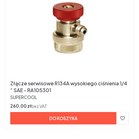
Złącze serwisowe R134A wysokiego ciśnienia 1/4
” SAE - RA105301
PRODUCENT
SUPERCOOL
Cena
260,00 zł
bez VAT
DO KOSZYKA