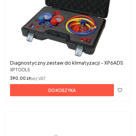
Diagnostyczny zestaw do klimatyzacji - XP6ADS
PRODUCENT
XPTOOLS
Cena
390,00 zł
bez VAT
DO KOSZYKA