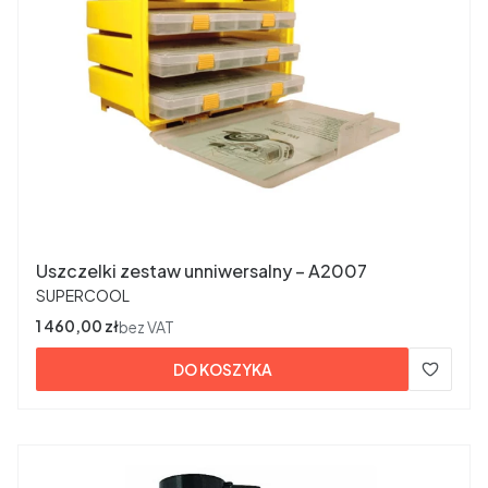
Uszczelki zestaw unniwersalny – A2007
PRODUCENT
SUPERCOOL
Cena
1 460,00 zł
bez VAT
DO KOSZYKA