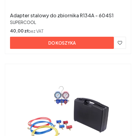
Adapter stalowy do zbiornika R134A - 604S1
PRODUCENT
SUPERCOOL
Cena
40,00 zł
bez VAT
DO KOSZYKA