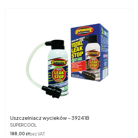
Uszczelniacz wycieków – 39241B
PRODUCENT
SUPERCOOL
Cena
188,00 zł
bez VAT