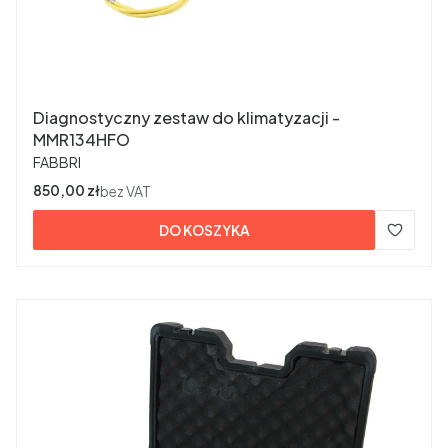
Diagnostyczny zestaw do klimatyzacji -
MMR134HFO
PRODUCENT
FABBRI
Cena
850,00 zł
bez VAT
DO KOSZYKA