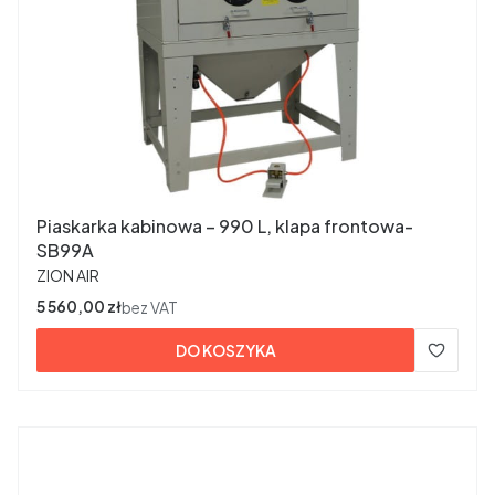
Piaskarka kabinowa – 990 L, klapa frontowa-
SB99A
PRODUCENT
ZION AIR
Cena
5 560,00 zł
bez VAT
DO KOSZYKA