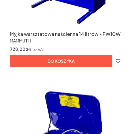
Myjka warsztatowa naścienna 14 litrów - PW10W
PRODUCENT
MAMMUTH
Cena
728,00 zł
bez VAT
DO KOSZYKA