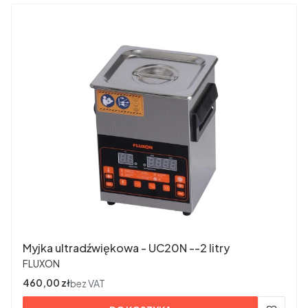
Myjka ultradźwiękowa - UC20N --2 litry
PRODUCENT
FLUXON
Cena
460,00 zł
bez VAT