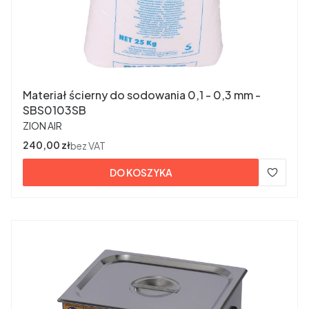
Materiał ścierny do sodowania 0,1 - 0,3 mm -
SBS0103SB
PRODUCENT
ZION AIR
Cena
240,00 zł
bez VAT
DO KOSZYKA