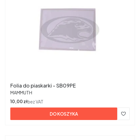
Folia do piaskarki - SB09PE
PRODUCENT
MAMMUTH
Cena
10,00 zł
bez VAT
DO KOSZYKA