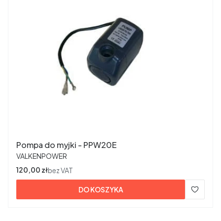
Pompa do myjki - PPW20E
PRODUCENT
VALKENPOWER
Cena
120,00 zł
bez VAT
DO KOSZYKA