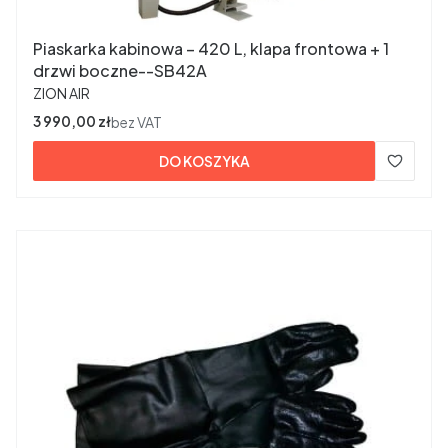
Piaskarka kabinowa – 420 L, klapa frontowa + 1
drzwi boczne--SB42A
PRODUCENT
ZION AIR
Cena
3 990,00 zł
bez VAT
DO KOSZYKA