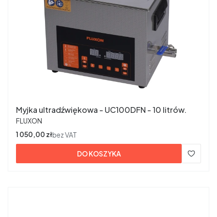
Myjka ultradźwiękowa - UC100DFN - 10 litrów.
PRODUCENT
FLUXON
Cena
1 050,00 zł
bez VAT
DO KOSZYKA