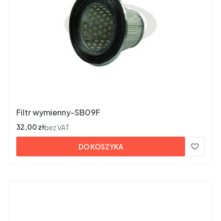
Filtr wymienny-SB09F
Cena
32,00 zł
bez VAT
DO KOSZYKA