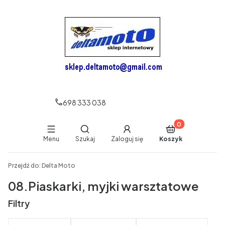
698 333 038
Produkty w koszy
Otwórz wyszukiwarkę
Menu
Szukaj
Zaloguj się
Koszyk
End of main navigation
Przejdź do:
Delta Moto
08.Piaskarki, myjki warsztatowe
Filtry