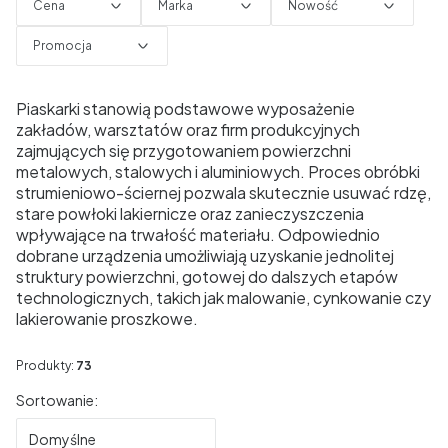
Cena
Marka
Nowość
Promocja
Koniec filtrów
Piaskarki stanowią podstawowe wyposażenie
zakładów, warsztatów oraz firm produkcyjnych
zajmujących się przygotowaniem powierzchni
metalowych, stalowych i aluminiowych. Proces obróbki
strumieniowo-ściernej pozwala skutecznie usuwać rdzę,
stare powłoki lakiernicze oraz zanieczyszczenia
wpływające na trwałość materiału. Odpowiednio
dobrane urządzenia umożliwiają uzyskanie jednolitej
struktury powierzchni, gotowej do dalszych etapów
technologicznych, takich jak malowanie, cynkowanie czy
lakierowanie proszkowe.
Produkty:
73
Lista produktów
Sortowanie:
Domyślne