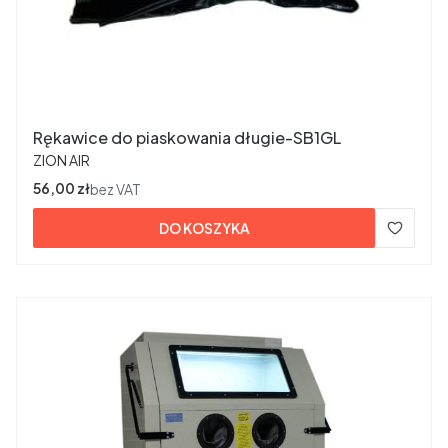
Rękawice do piaskowania długie-SB1GL
PRODUCENT
ZION AIR
Cena
56,00 zł
bez VAT
DO KOSZYKA