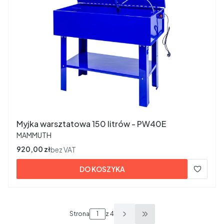
Myjka warsztatowa 150 litrów - PW40E
PRODUCENT
MAMMUTH
Cena
920,00 zł
bez VAT
DO KOSZYKA
Strona
z 4
Przejdź do ostatniej s