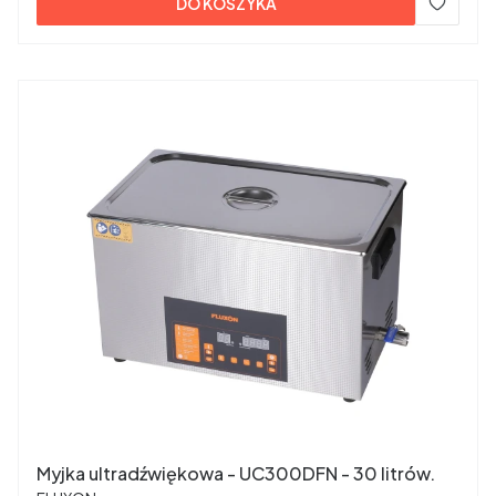
DO KOSZYKA
Myjka ultradźwiękowa - UC300DFN - 30 litrów.
PRODUCENT