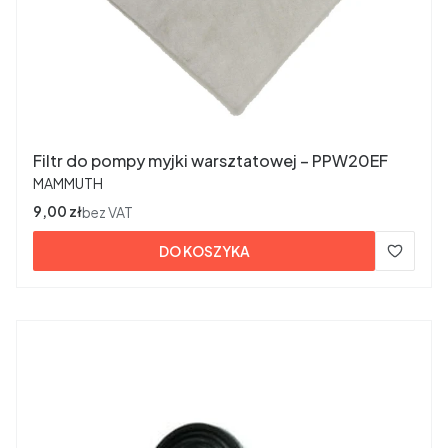
Filtr do pompy myjki warsztatowej – PPW20EF
PRODUCENT
MAMMUTH
Cena
9,00 zł
bez VAT
DO KOSZYKA