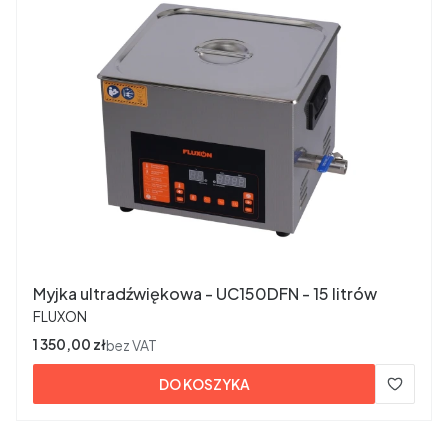
Myjka ultradźwiękowa - UC150DFN - 15 litrów
PRODUCENT
FLUXON
Cena
1 350,00 zł
bez VAT
DO KOSZYKA