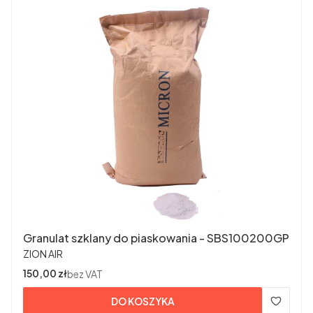
Granulat szklany do piaskowania - SBS100200GP
PRODUCENT
ZION AIR
Cena
150,00 zł
bez VAT
DO KOSZYKA