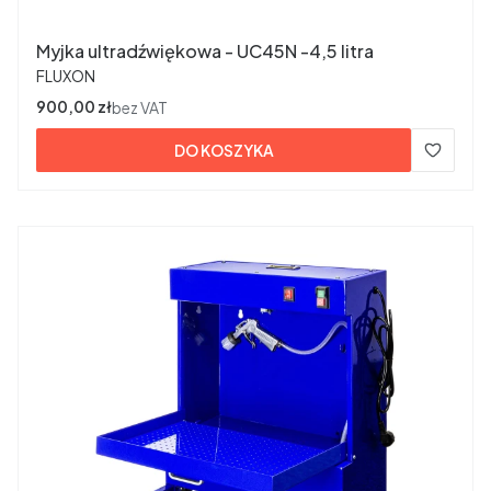
Myjka ultradźwiękowa - UC45N -4,5 litra
PRODUCENT
FLUXON
Cena
900,00 zł
bez VAT
DO KOSZYKA