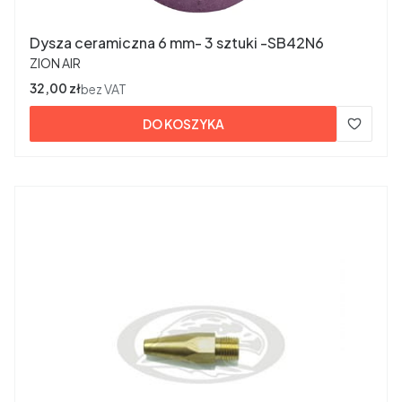
Dysza ceramiczna 6 mm- 3 sztuki -SB42N6
PRODUCENT
ZION AIR
Cena
32,00 zł
bez VAT
DO KOSZYKA