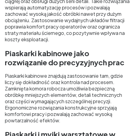
ciągłej oraz obsługi dużych serii detali. Takie rozwiązania
wspierają automatyzację procesów i pozwalają
zachować wysoką jakość obróbki nawet przy dużym
obciążeniu. Zastosowanie wydajnych układów filtracji
poprawia komfort pracy operatorów oraz ogranicza
straty materiału ściernego, co pozytywnie wpływa na
koszty eksploatacji.
Piaskarki kabinowe jako
rozwiązanie do precyzyjnych prac
Piaskarki kabinowe znajdują zastosowanie tam, gdzie
liczy się dokładność oraz kontrola nad procesem.
Zamknięta komora robocza umożliwia bezpieczną
obróbkę mniejszych elementów, detali technicznych
oraz części wymagających szczególnej precyzji.
Ergonomiczne rozwiązania konstrukcyjne sprzyjają
komfortowi pracy i pozwalają zachować wysoką
powtarzalność efektów.
Piaskarki i myjki warsztatowe w