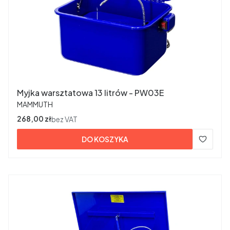
Myjka warsztatowa 13 litrów - PW03E
PRODUCENT
MAMMUTH
Cena
268,00 zł
bez VAT
DO KOSZYKA