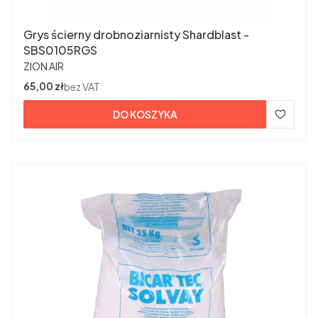
Grys ścierny drobnoziarnisty Shardblast -
SBS0105RGS
PRODUCENT
ZION AIR
Cena
65,00 zł
bez VAT
DO KOSZYKA