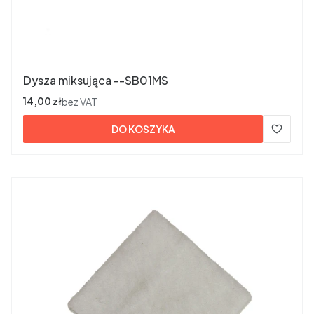
Dysza miksująca --SB01MS
Cena
14,00 zł
bez VAT
DO KOSZYKA