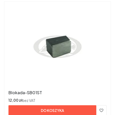
Blokada-SB01ST
Cena
12,00 zł
bez VAT
DO KOSZYKA